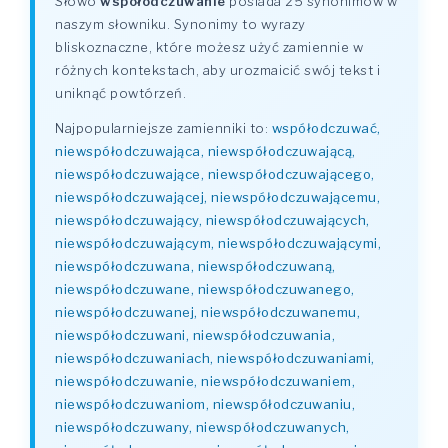
Słowo
współodczuwanie
posiada 25 synonimów w
naszym słowniku. Synonimy to wyrazy
bliskoznaczne, które możesz użyć zamiennie w
różnych kontekstach, aby urozmaicić swój tekst i
uniknąć powtórzeń.
Najpopularniejsze zamienniki to:
współodczuwać,
niewspółodczuwająca, niewspółodczuwającą,
niewspółodczuwające, niewspółodczuwającego,
niewspółodczuwającej, niewspółodczuwającemu,
niewspółodczuwający, niewspółodczuwających,
niewspółodczuwającym, niewspółodczuwającymi,
niewspółodczuwana, niewspółodczuwaną,
niewspółodczuwane, niewspółodczuwanego,
niewspółodczuwanej, niewspółodczuwanemu,
niewspółodczuwani, niewspółodczuwania,
niewspółodczuwaniach, niewspółodczuwaniami,
niewspółodczuwanie, niewspółodczuwaniem,
niewspółodczuwaniom, niewspółodczuwaniu,
niewspółodczuwany, niewspółodczuwanych,