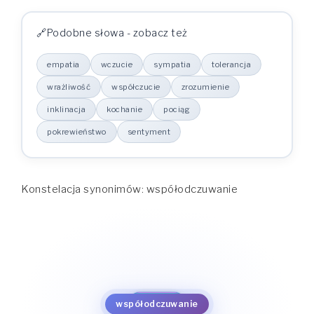
Podobne słowa - zobacz też
empatia
wczucie
sympatia
tolerancja
wrażliwość
współczucie
zrozumienie
inklinacja
kochanie
pociąg
pokrewieństwo
sentyment
Konstelacja synonimów: współodczuwanie
empatia
sentyment
wczucie
pokrewieństwo
sympatia
pociąg
tolerancja
kochanie
współodczuwanie
wrażliwość
inklinacja
współczucie
zrozumienie