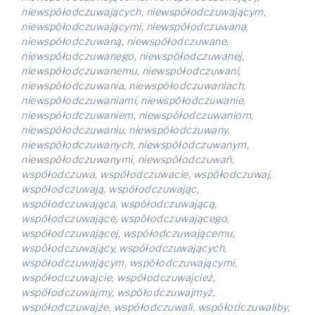
niewspółodczuwających, niewspółodczuwającym,
niewspółodczuwającymi, niewspółodczuwana,
niewspółodczuwaną, niewspółodczuwane,
niewspółodczuwanego, niewspółodczuwanej,
niewspółodczuwanemu, niewspółodczuwani,
niewspółodczuwania, niewspółodczuwaniach,
niewspółodczuwaniami, niewspółodczuwanie,
niewspółodczuwaniem, niewspółodczuwaniom,
niewspółodczuwaniu, niewspółodczuwany,
niewspółodczuwanych, niewspółodczuwanym,
niewspółodczuwanymi, niewspółodczuwań,
współodczuwa, współodczuwacie, współodczuwaj,
współodczuwają, współodczuwając,
współodczuwająca, współodczuwającą,
współodczuwające, współodczuwającego,
współodczuwającej, współodczuwającemu,
współodczuwający, współodczuwających,
współodczuwającym, współodczuwającymi,
współodczuwajcie, współodczuwajcież,
współodczuwajmy, współodczuwajmyż,
współodczuwajże, współodczuwali, współodczuwaliby,