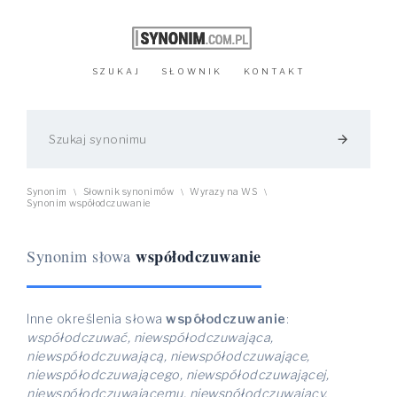
SZUKAJ
SŁOWNIK
KONTAKT
arrow_forward
Synonim
Słownik synonimów
Wyrazy na WS
\
\
\
Synonim współodczuwanie
współodczuwanie
Synonim słowa
Inne określenia słowa
współodczuwanie
:
współodczuwać, niewspółodczuwająca,
niewspółodczuwającą, niewspółodczuwające,
niewspółodczuwającego, niewspółodczuwającej,
niewspółodczuwającemu, niewspółodczuwający,