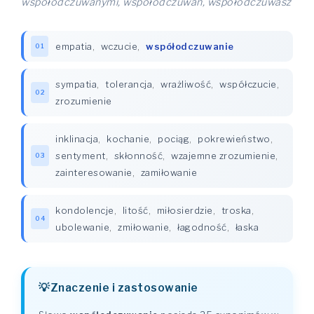
współodczuwanymi, współodczuwań, współodczuwasz
empatia
,
wczucie
,
współodczuwanie
01
sympatia
,
tolerancja
,
wrażliwość
,
współczucie
,
02
zrozumienie
inklinacja
,
kochanie
,
pociąg
,
pokrewieństwo
,
sentyment
,
skłonność
,
wzajemne zrozumienie
,
03
zainteresowanie
,
zamiłowanie
kondolencje
,
litość
,
miłosierdzie
,
troska
,
04
ubolewanie
,
zmiłowanie
,
łagodność
,
łaska
Znaczenie i zastosowanie