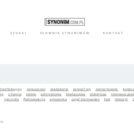
SZUKAJ
SŁOWNIK
SYNONIMÓW
KONTAKT
torefleksyjny
napuszczać
zakładanie
zanosić się
zamachowiec
kopac
się
o świcie
piekło
admiratorka
biedazupka
aldotrioza
nienowoczes
niecnota
Retrospekcja
amazonka
zająć stanowisko
test
depozyt
nik