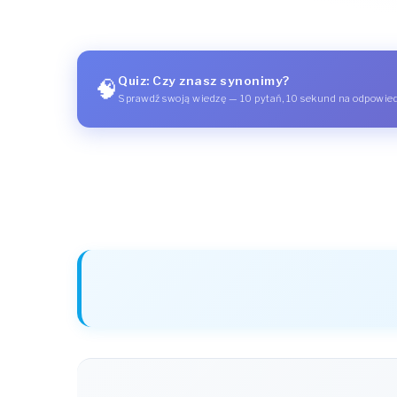
Quiz: Czy znasz synonimy?
🧠
Sprawdź swoją wiedzę — 10 pytań, 10 sekund na odpowie