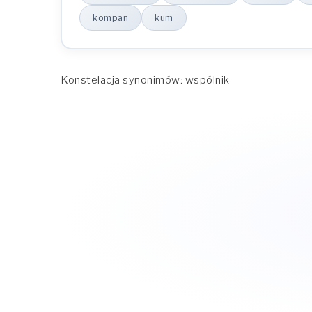
Narzędnik (z kim? z czym?)
kompan
kum
Miejscownik (o kim? o czym?)
Wołacz (o!)
Konstelacja synonimów: wspólnik