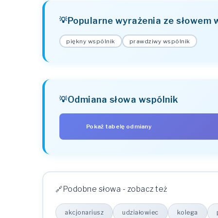
Popularne wyrażenia ze słowem 
piękny wspólnik
prawdziwy wspólnik
Odmiana słowa wspólnik
Pokaż tabelę odmiany
PRZYPADEK
Mianownik (kto? co?)
Dopełniacz (kogo? czego?)
Podobne słowa - zobacz też
Celownik (komu? czemu?)
Biernik (kogo? co?)
akcjonariusz
udziałowiec
kolega