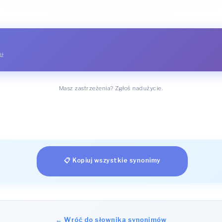
dź
Masz zastrzeżenia? Zgłoś nadużycie.
📋 Kopiuj wszystkie synonimy
← Wróć do słownika synonimów