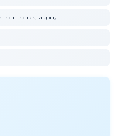
z
,
ziom
,
ziomek
,
znajomy