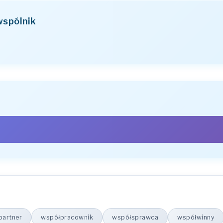
wspólnik
LICZBA POJEDYNCZA
wspólnik
wspólniku
wspólnikowi
wspólnik
partner
współpracownik
współsprawca
współwinny