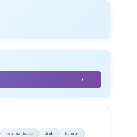
▼
LICZBA MNOGA
wspólniki
wspólników
wspólnikom
wspólniki
bratnia dusza
druh
kamrat