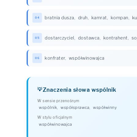
bratnia dusza
,
druh
,
kamrat
,
kompan
,
k
04
dostarczyciel
,
dostawca
,
kontrahent
,
so
05
konfrater
,
współwinowajca
06
Znaczenia słowa wspólnik
W sensie przenośnym
wspólnik
,
współsprawca
,
współwinny
W stylu oficjalnym
współwinowajca