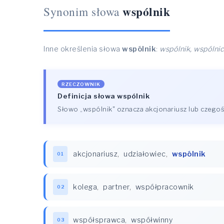
wspólnik
Synonim słowa
Inne określenia słowa
wspólnik
:
wspólnik, wspólnic
RZECZOWNIK
Definicja słowa wspólnik
Słowo „wspólnik" oznacza akcjonariusz lub czegoś 
akcjonariusz
,
udziałowiec
,
wspólnik
01
kolega
,
partner
,
współpracownik
02
współsprawca
,
współwinny
03