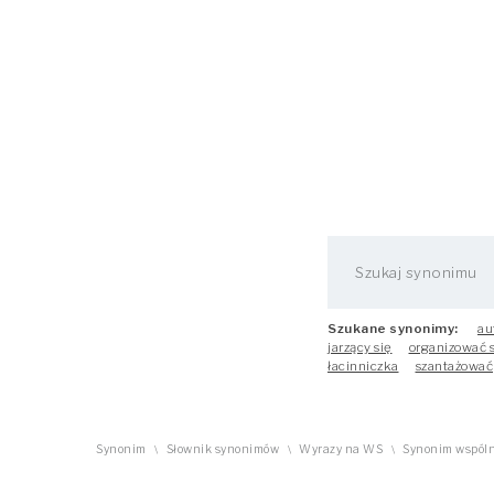
Szukane synonimy:
au
jarzący się
organizować 
łacinniczka
szantażować
Synonim
Słownik synonimów
Wyrazy na WS
Synonim wspól
\
\
\