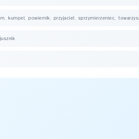
um
,
kumpel
,
powiernik
,
przyjaciel
,
sprzymierzeniec
,
towarzys
jusznik