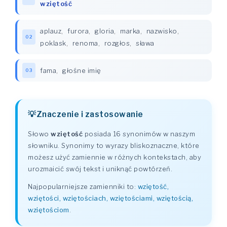
wziętość
aplauz
,
furora
,
gloria
,
marka
,
nazwisko
,
02
poklask
,
renoma
,
rozgłos
,
sława
fama
,
głośne imię
03
Znaczenie i zastosowanie
Słowo
wziętość
posiada 16 synonimów w naszym
słowniku. Synonimy to wyrazy bliskoznaczne, które
możesz użyć zamiennie w różnych kontekstach, aby
urozmaicić swój tekst i uniknąć powtórzeń.
Najpopularniejsze zamienniki to:
wziętość,
wziętości, wziętościach, wziętościami, wziętością,
wziętościom
.