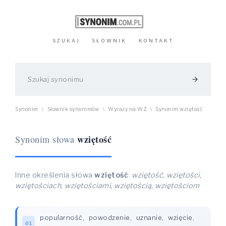
SZUKAJ
SŁOWNIK
KONTAKT
arrow_forward
Synonim
Słownik synonimów
Wyrazy na WZ
Synonim wziętość
\
\
\
wziętość
Synonim słowa
Inne określenia słowa
wziętość
:
wziętość, wziętości,
wziętościach, wziętościami, wziętością, wziętościom
popularność
,
powodzenie
,
uznanie
,
wzięcie
,
01