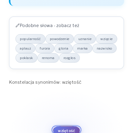
Podobne słowa - zobacz też
popularność
powodzenie
uznanie
wzięcie
aplauz
furora
gloria
marka
nazwisko
poklask
renoma
rozgłos
Konstelacja synonimów: wziętość
marka
gloria
nazwisko
furora
poklask
popularność
aplauz
wziętość
renoma
wzięcie
powodzenie
rozgłos
uznanie