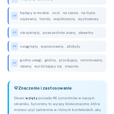
będący w modzie
,
cool
,
na czasie
,
na topie
,
04
szykowny
,
trendy
,
współczesny
,
wystrzałowy
okrzyknięty
,
powszechnie znany
,
sławetny
05
osiągnięty
,
wypracowany
,
zdobyty
06
godny uwagi
,
głośny
,
przodujący
,
renomowany
,
07
sławny
,
wyróżniający się
,
znajomy
Znaczenie i zastosowanie
Słowo
wzięty
posiada 46 synonimów w naszym
słowniku. Synonimy to wyrazy bliskoznaczne, które
możesz użyć zamiennie w różnych kontekstach, aby