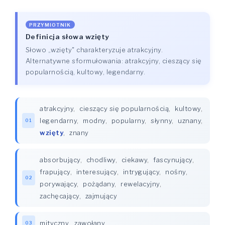
PRZYMIOTNIK
Definicja słowa wzięty
Słowo „wzięty" charakteryzuje atrakcyjny.
Alternatywne sformułowania: atrakcyjny, cieszący się
popularnością, kultowy, legendarny.
atrakcyjny
,
cieszący się popularnością
,
kultowy
,
legendarny
,
modny
,
popularny
,
słynny
,
uznany
,
01
wzięty
,
znany
absorbujący
,
chodliwy
,
ciekawy
,
fascynujący
,
frapujący
,
interesujący
,
intrygujący
,
nośny
,
02
porywający
,
pożądany
,
rewelacyjny
,
zachęcający
,
zajmujący
mityczny
,
zawołany
03