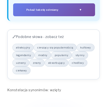
Pokaż tabelę odmiany
▼
PRZYPADEK
R. MĘSKI
R. ŻEŃSKI
R. NIJAKI
wzięty
wzięta
wzięte
Mianownik
wziętego
wziętej
wziętego
Dopełniacz
Podobne słowa - zobacz też
wziętemu
wziętej
wziętemu
Celownik
wziętego
wziętą
wzięte
Biernik
atrakcyjny
cieszący się popularnością
kultowy
wziętym
wziętą
wziętym
Narzędnik
wziętym
wziętej
wziętym
legendarny
modny
popularny
słynny
Miejscownik
uznany
znany
absorbujący
chodliwy
ciekawy
Konstelacja synonimów: wzięty