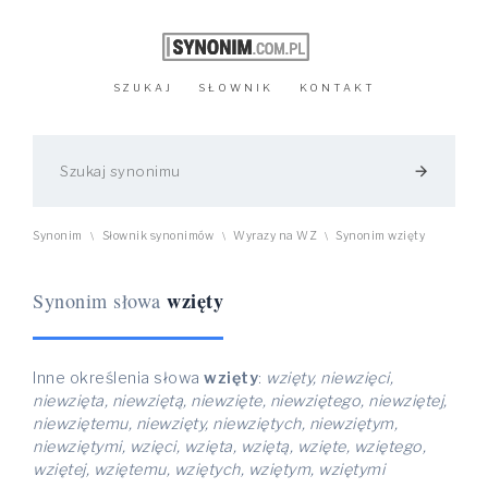
SZUKAJ
SŁOWNIK
KONTAKT
arrow_forward
Synonim
Słownik synonimów
Wyrazy na WZ
Synonim wzięty
\
\
\
wzięty
Synonim słowa
Inne określenia słowa
wzięty
:
wzięty, niewzięci,
niewzięta, niewziętą, niewzięte, niewziętego, niewziętej,
niewziętemu, niewzięty, niewziętych, niewziętym,
niewziętymi, wzięci, wzięta, wziętą, wzięte, wziętego,
wziętej, wziętemu, wziętych, wziętym, wziętymi