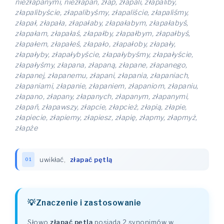
niezłapanymi, niezłapań, złap, złapali, złapaliby,
złapalibyście, złapalibyśmy, złapaliście, złapaliśmy,
złapał, złapała, złapałaby, złapałabym, złapałabyś,
złapałam, złapałaś, złapałby, złapałbym, złapałbyś,
złapałem, złapałeś, złapało, złapałoby, złapały,
złapałyby, złapałybyście, złapałybyśmy, złapałyście,
złapałyśmy, złapana, złapaną, złapane, złapanego,
złapanej, złapanemu, złapani, złapania, złapaniach,
złapaniami, złapanie, złapaniem, złapaniom, złapaniu,
złapano, złapany, złapanych, złapanym, złapanymi,
złapań, złapawszy, złapcie, złapcież, złapią, złapie,
złapiecie, złapiemy, złapiesz, złapię, złapmy, złapmyż,
złapże
uwikłać
,
złapać pętlą
01
Znaczenie i zastosowanie
Słowo
złapać pętlą
posiada 2 synonimów w