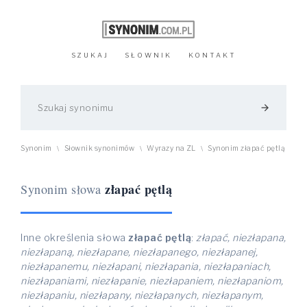
SZUKAJ
SŁOWNIK
KONTAKT
arrow_forward
Synonim
Słownik synonimów
Wyrazy na ZL
Synonim złapać pętlą
\
\
\
złapać pętlą
Synonim słowa
Inne określenia słowa
złapać pętlą
:
złapać, niezłapana,
niezłapaną, niezłapane, niezłapanego, niezłapanej,
niezłapanemu, niezłapani, niezłapania, niezłapaniach,
niezłapaniami, niezłapanie, niezłapaniem, niezłapaniom,
niezłapaniu, niezłapany, niezłapanych, niezłapanym,