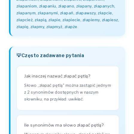
złapaniom, złapaniu, złapano, złapany, złapanych,
złapanym, złapanymi, złapań, złapawszy, złapcie,
złapcież, złapią, złapie, złapiecie, złapiemy, złapiesz,
złapię, złapmy, złapmyż, złapże
.
Często zadawane pytania
Jak inaczej nazwać złapać pętlą?
Słowo „złapać pętlą" można zastąpić jednym
z 2 synonimów dostępnych w naszym
słowniku, na przykład: uwikłać.
Ile synonimów ma słowo złapać pętlą?