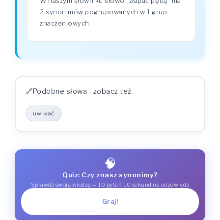
W naszym słowniku słowo „złapać pętlą" ma
2 synonimów pogrupowanych w 1 grup
znaczeniowych.
Podobne słowa - zobacz też
uwikłać
🧠
Quiz: Czy znasz synonimy?
Sprawdź swoją wiedzę — 10 pytań, 10 sekund na odpowiedź
Graj!