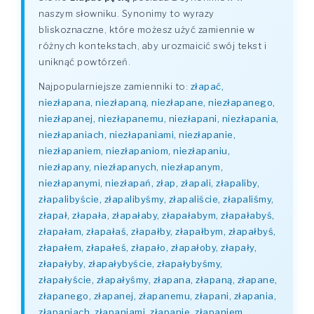
naszym słowniku. Synonimy to wyrazy
bliskoznaczne, które możesz użyć zamiennie w
różnych kontekstach, aby urozmaicić swój tekst i
uniknąć powtórzeń.
Najpopularniejsze zamienniki to:
złapać,
niezłapana, niezłapaną, niezłapane, niezłapanego,
niezłapanej, niezłapanemu, niezłapani, niezłapania,
niezłapaniach, niezłapaniami, niezłapanie,
niezłapaniem, niezłapaniom, niezłapaniu,
niezłapany, niezłapanych, niezłapanym,
niezłapanymi, niezłapań, złap, złapali, złapaliby,
złapalibyście, złapalibyśmy, złapaliście, złapaliśmy,
złapał, złapała, złapałaby, złapałabym, złapałabyś,
złapałam, złapałaś, złapałby, złapałbym, złapałbyś,
złapałem, złapałeś, złapało, złapałoby, złapały,
złapałyby, złapałybyście, złapałybyśmy,
złapałyście, złapałyśmy, złapana, złapaną, złapane,
złapanego, złapanej, złapanemu, złapani, złapania,
złapaniach, złapaniami, złapanie, złapaniem,