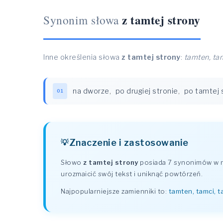
z tamtej strony
Synonim słowa
Inne określenia słowa
z tamtej strony
:
tamten, ta
na dworze
,
po drugiej stronie
,
po tamtej 
01
Znaczenie i zastosowanie
Słowo
z tamtej strony
posiada 7 synonimów w na
urozmaicić swój tekst i uniknąć powtórzeń.
Najpopularniejsze zamienniki to:
tamten, tamci, 