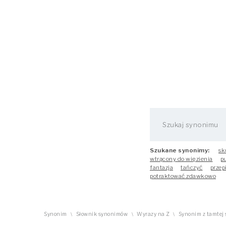
Szukane synonimy:
sk
wtrącony do więzienia
p
fantazja
tańczyć
przep
potraktować zdawkowo
Synonim
Słownik synonimów
Wyrazy na Z
Synonim z tamtej 
\
\
\