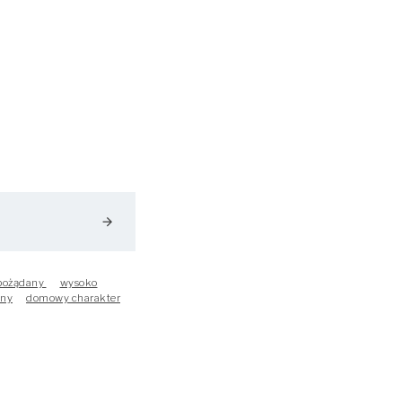
arrow_forward
pożądany
wysoko
any
domowy charakter