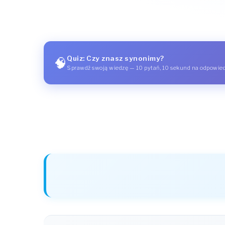
Quiz: Czy znasz synonimy?
🧠
Sprawdź swoją wiedzę — 10 pytań, 10 sekund na odpowie