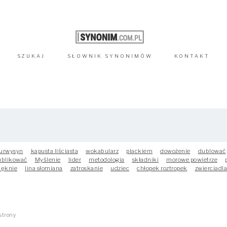
SZUKAJ
SŁOWNIK
SYNONIMÓW
KONTAKT
urwysyn
kapusta liściasta
wokabularz
plackiem
dowożenie
dublować
ublikować
Myślenie
lider
metodologia
składniki
morowe powietrze
ięknie
lina słomiana
zatroskanie
udziec
chłopek roztropek
zwierciadl
strony