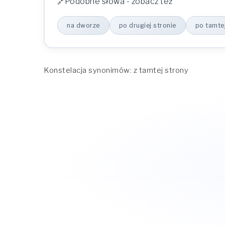
Podobne słowa - zobacz też
na dworze
po drugiej stronie
po tamtej
Konstelacja synonimów: z tamtej strony