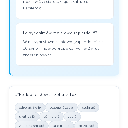
pozbawić życia, stuknąć, ukatrupić,
uśmiercić.
Ile synonimów ma słowo zapierdolić?
W naszym słowniku słowo „zapierdolić" ma
16 synonimów pogrupowanych w 2 grup
znaczeniowych.
Podobne słowa - zobacz też
odebrać życie
pozbawić życia
stuknąć
ukatrupić
uśmiercić
zabić
zabić na śmierć
zakatrupić
sprzątnąć