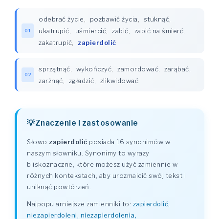
odebrać życie
,
pozbawić życia
,
stuknąć
,
ukatrupić
,
uśmiercić
,
zabić
,
zabić na śmierć
,
01
zakatrupić
,
zapierdolić
sprzątnąć
,
wykończyć
,
zamordować
,
zarąbać
,
02
zarżnąć
,
zgładzić
,
zlikwidować
Znaczenie i zastosowanie
Słowo
zapierdolić
posiada 16 synonimów w
naszym słowniku. Synonimy to wyrazy
bliskoznaczne, które możesz użyć zamiennie w
różnych kontekstach, aby urozmaicić swój tekst i
uniknąć powtórzeń.
Najpopularniejsze zamienniki to:
zapierdolić,
niezapierdoleni, niezapierdolenia,