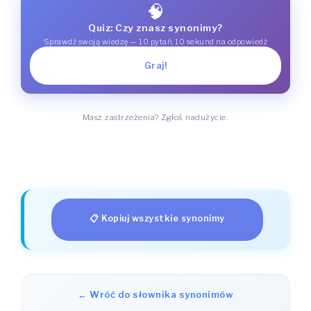
🧠
Quiz: Czy znasz synonimy?
Sprawdź swoją wiedzę — 10 pytań, 10 sekund na odpowiedź
Graj!
Masz zastrzeżenia? Zgłoś nadużycie.
📋 Kopiuj wszystkie synonimy
← Wróć do słownika synonimów