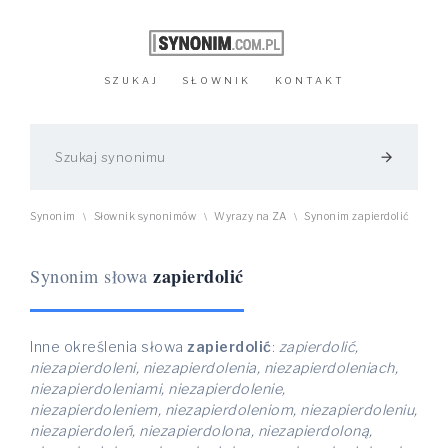
SZUKAJ
SŁOWNIK
KONTAKT
arrow_forward
Synonim
Słownik synonimów
Wyrazy na ZA
Synonim zapierdolić
\
\
\
zapierdolić
Synonim słowa
Inne określenia słowa
zapierdolić
:
zapierdolić,
niezapierdoleni, niezapierdolenia, niezapierdoleniach,
niezapierdoleniami, niezapierdolenie,
niezapierdoleniem, niezapierdoleniom, niezapierdoleniu,
niezapierdoleń, niezapierdolona, niezapierdoloną,