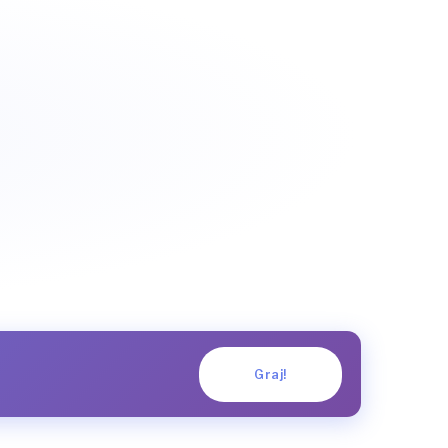
Graj!