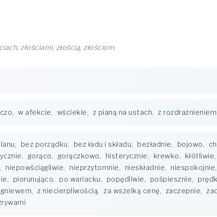
ściach, złościami, złością, złościom
czo
,
w afekcie
,
wściekle
,
z pianą na ustach
,
z rozdrażnieniem
planu
,
bez porządku
,
bez ładu i składu
,
bezładnie
,
bojowo
,
ch
ycznie
,
gorąco
,
gorączkowo
,
histerycznie
,
krewko
,
kłótliwie
,
niepowściągliwie
,
nieprzytomnie
,
nieskładnie
,
niespokojnie
ie
,
piorunująco
,
po wariacku
,
popędliwie
,
pośpiesznie
,
pręd
 gniewem
,
z niecierpliwością
,
za wszelką cenę
,
zaczepnie
,
zad
zrywami