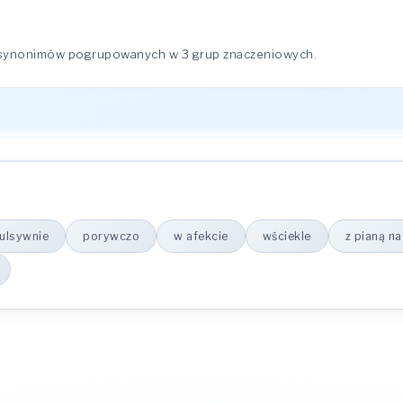
1 synonimów pogrupowanych w 3 grup znaczeniowych.
ulsywnie
porywczo
w afekcie
wściekle
z pianą na