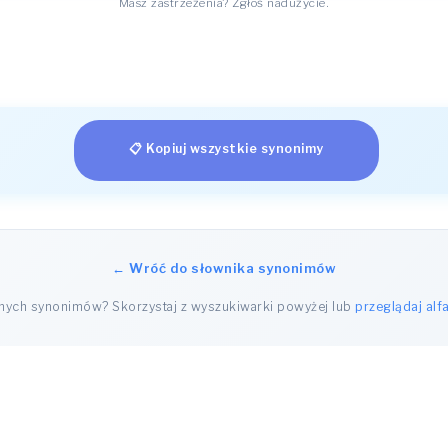
Masz zastrzeżenia? Zgłoś nadużycie.
📋 Kopiuj wszystkie synonimy
← Wróć do słownika synonimów
nnych synonimów? Skorzystaj z wyszukiwarki powyżej lub
przeglądaj alf