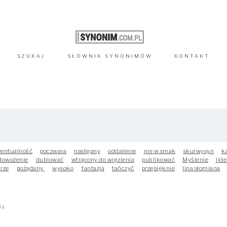
SZUKAJ
SŁOWNIK
SYNONIMÓW
KONTAKT
entualność
poczwara
następny
oddalenie
nie w smak
skurwysyn
ka
dowożenie
dublować
wtrącony do więzienia
publikować
Myślenie
lide
rze
pożądany
wysoko
fantazja
tańczyć
przepięknie
lina słomiana
ią