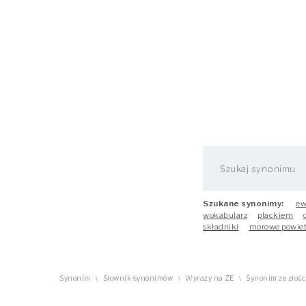
Szukane synonimy:
ew
wokabularz
plackiem
składniki
morowe powiet
Synonim
Słownik synonimów
Wyrazy na ZE
Synonim ze złośc
\
\
\