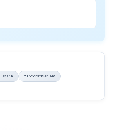
 ustach
z rozdrażnieniem