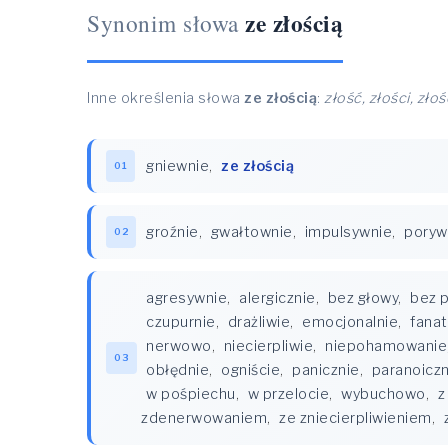
ze złością
Synonim słowa
Inne określenia słowa
ze złością
:
złość, złości, zło
gniewnie
,
ze złością
01
groźnie
,
gwałtownie
,
impulsywnie
,
poryw
02
agresywnie
,
alergicznie
,
bez głowy
,
bez 
czupurnie
,
drażliwie
,
emocjonalnie
,
fanat
nerwowo
,
niecierpliwie
,
niepohamowanie
03
obłędnie
,
ogniście
,
panicznie
,
paranoiczn
w pośpiechu
,
w przelocie
,
wybuchowo
,
z
zdenerwowaniem
,
ze zniecierpliwieniem
,