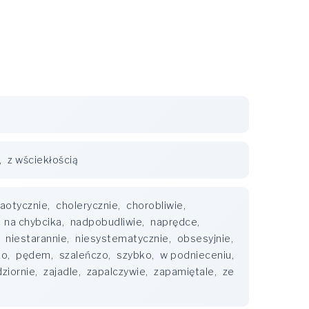
,
z wściekłością
aotycznie
,
cholerycznie
,
chorobliwie
,
,
na chybcika
,
nadpobudliwie
,
naprędce
,
,
niestarannie
,
niesystematycznie
,
obsesyjnie
,
ko
,
pędem
,
szaleńczo
,
szybko
,
w podnieceniu
,
ziornie
,
zajadle
,
zapalczywie
,
zapamiętale
,
ze