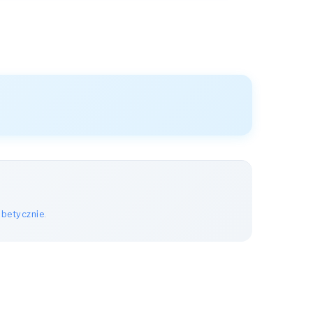
abetycznie
.