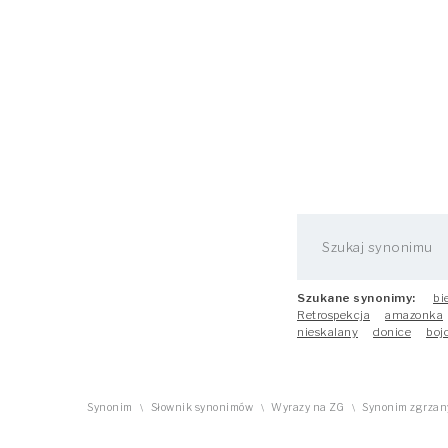
Szukane synonimy:
bi
Retrospekcja
amazonka
nieskalany
donice
boj
Synonim
Słownik synonimów
Wyrazy na ZG
Synonim zgrzan
\
\
\