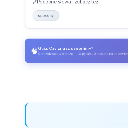
Podobne słowa - zobacz też
spocony
Quiz: Czy znasz synonimy?
🧠
Sprawdź swoją wiedzę — 10 pytań, 10 sekund na odpowie