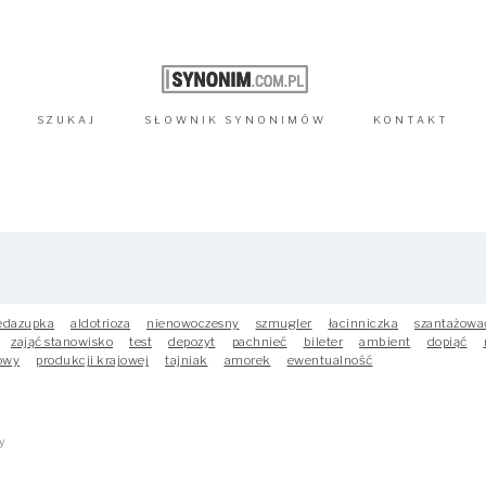
SZUKAJ
SŁOWNIK
SYNONIMÓW
KONTAKT
edazupka
aldotrioza
nienowoczesny
szmugler
łacinniczka
szantażowa
zająć stanowisko
test
depozyt
pachnieć
bileter
ambient
dopiąć
owy
produkcji krajowej
tajniak
amorek
ewentualność
y