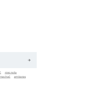
arrow_forward
ć
niecnota
machać
ambaras