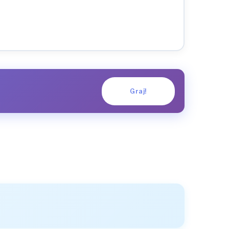
Graj!