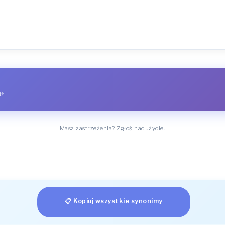
dź
Masz zastrzeżenia? Zgłoś nadużycie.
📋 Kopiuj wszystkie synonimy