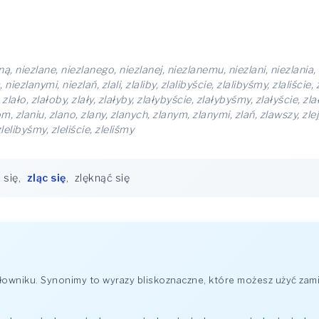
ną, niezlane, niezlanego, niezlanej, niezlanemu, niezlani, niezlania,
iezlanymi, niezlań, zlali, zlaliby, zlalibyście, zlalibyśmy, zlaliście, 
, zlało, zlałoby, zlały, zlałyby, zlałybyście, zlałybyśmy, zlałyście, z
m, zlaniu, zlano, zlany, zlanych, zlanym, zlanymi, zlań, zlawszy, zlej, z
 zlelibyśmy, zleliście, zleliśmy
 się
,
zląc się
,
zlęknąć się
wniku. Synonimy to wyrazy bliskoznaczne, które możesz użyć zami