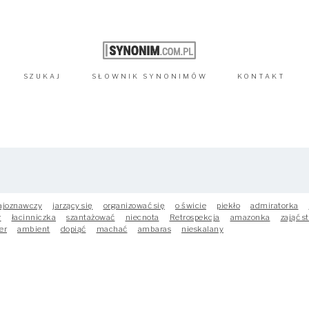
SZUKAJ
SŁOWNIK
SYNONIMÓW
KONTAKT
ajoznawczy
jarzący się
organizować się
o świcie
piekło
admiratorka
r
łacinniczka
szantażować
niecnota
Retrospekcja
amazonka
zająć s
er
ambient
dopiąć
machać
ambaras
nieskalany