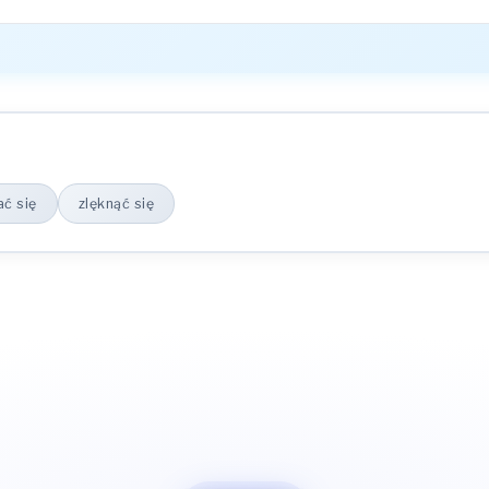
ać się
zlęknąć się