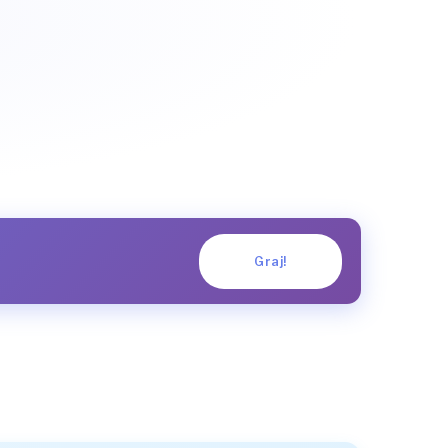
Graj!