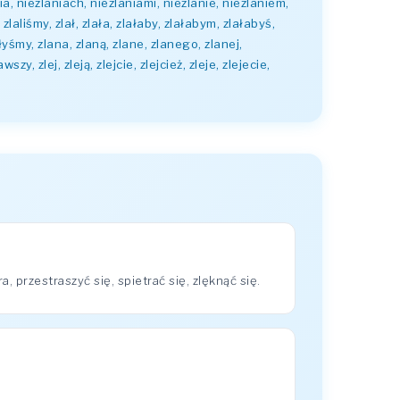
ia, niezlaniach, niezlaniami, niezlanie, niezlaniem,
 zlaliśmy, zlał, zlała, zlałaby, zlałabym, zlałabyś,
ałyśmy, zlana, zlaną, zlane, zlanego, zlanej,
y, zlej, zleją, zlejcie, zlejcież, zleje, zlejecie,
przestraszyć się, spietrać się, zlęknąć się.