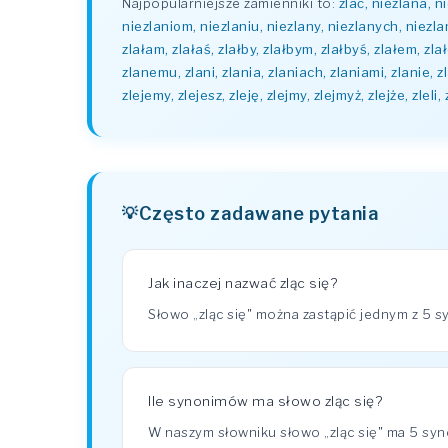
Najpopularniejsze zamienniki to:
zlać, niezlana, n
niezlaniom, niezlaniu, niezlany, niezlanych, niezlanym
zlałam, zlałaś, zlałby, zlałbym, zlałbyś, zlałem, zla
zlanemu, zlani, zlania, zlaniach, zlaniami, zlanie, zl
zlejemy, zlejesz, zleję, zlejmy, zlejmyż, zlejże, zleli,
Często zadawane pytania
Jak inaczej nazwać zląc się?
Słowo „zląc się" można zastąpić jednym z 5 s
Ile synonimów ma słowo zląc się?
W naszym słowniku słowo „zląc się" ma 5 s