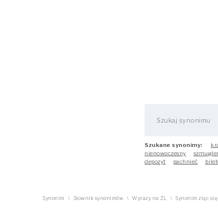
Szukane synonimy:
kr
nienowoczesny
szmugle
depozyt
pachnieć
bilet
Synonim
Słownik synonimów
Wyrazy na ZL
Synonim zląc się
\
\
\