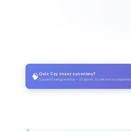
Quiz: Czy znasz synonimy?
🧠
Sprawdź swoją wiedzę — 10 pytań, 10 sekund na odpowie