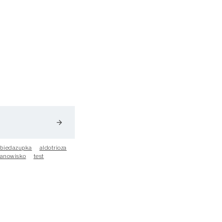
arrow_forward
biedazupka
aldotrioza
tanowisko
test