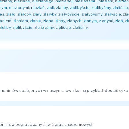
iezlaną, niezlane, niezlanego, niezlanej, niezlanemu, niezlani, niezlan
, niezlanymi, niezlań, zlali, zlaliby, zlalibyście, zlalibyśmy, zlaliście,
łeś, zlało, zlałoby, zlały, zlałyby, zlałybyście, zlałybyśmy, zlałyście, zl
aniem, zlaniom, zlaniu, zlano, zlany, zlanych, zlanym, zlanymi, zlań, zlawsz
 zleliby, zlelibyście, zlelibyśmy, zleliście, zleliśmy
.
ynonimów dostępnych w naszym słowniku, na przykład: dostać cykora, 
ynonimów pogrupowanych w 1 grup znaczeniowych.