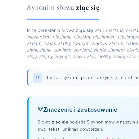
zląc się
Synonim słowa
Inne określenia słowa
zląc się
:
zlać, niezlana, niezla
niezlaniom, niezlaniu, niezlany, niezlanych, niezlanym, n
zlałam, zlałaś, zlałby, zlałbym, zlałbyś, zlałem, zlałeś
zlani, zlania, zlaniach, zlaniami, zlanie, zlaniem, zlanio
zleję, zlejmy, zlejmyż, zlejże, zleli, zleliby, zlelibyście,
dostać cykora
,
przestraszyć się
,
spietrać
01
Znaczenie i zastosowanie
Słowo
zląc się
posiada 5 synonimów w naszym sło
swój tekst i uniknąć powtórzeń.