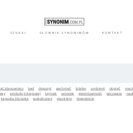
SZUKAJ
SŁOWNIK
SYNONIMÓW
KONTAKT
jąć stanowisko
test
depozyt
pachnieć
bileter
ambient
dopiąć
mac
owy
produkcji krajowej
tajniak
amorek
ewentualność
poczwara
nas
kapusta liściasta
wokabularz
plackiem
dowożenie