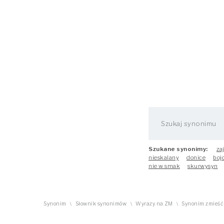
Szukane synonimy:
za
nieskalany
donice
boj
nie w smak
skurwysyn
Synonim
Słownik synonimów
Wyrazy na ZM
Synonim zmieść
\
\
\