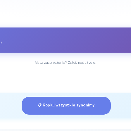
dź
Masz zastrzeżenia? Zgłoś nadużycie.
📋 Kopiuj wszystkie synonimy