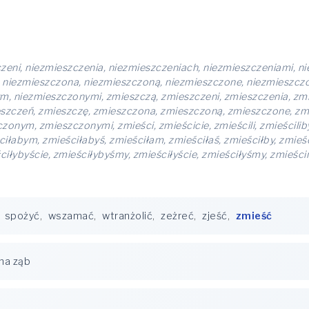
zeni, niezmieszczenia, niezmieszczeniach, niezmieszczeniami, n
, niezmieszczona, niezmieszczoną, niezmieszczone, niezmieszcz
, niezmieszczonymi, zmieszczą, zmieszczeni, zmieszczenia, zmi
szczeń, zmieszczę, zmieszczona, zmieszczoną, zmieszczone, z
ym, zmieszczonymi, zmieści, zmieścicie, zmieścili, zmieściliby, 
ściłabym, zmieściłabyś, zmieściłam, zmieściłaś, zmieściłby, zmieś
ściłybyście, zmieściłybyśmy, zmieściłyście, zmieściłyśmy, zmieśc
,
spożyć
,
wszamać
,
wtranżolić
,
zeżreć
,
zjeść
,
zmieść
na ząb