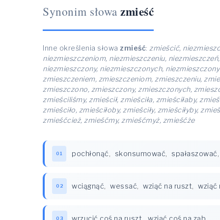
zmieść
Synonim słowa
Inne określenia słowa
zmieść
:
zmieścić, niezmieszc
niezmieszczeniom, niezmieszczeniu, niezmieszczeń
niezmieszczony, niezmieszczonych, niezmieszczonym
zmieszczeniem, zmieszczeniom, zmieszczeniu, zmie
zmieszczono, zmieszczony, zmieszczonych, zmieszczon
zmieściliśmy, zmieścił, zmieściła, zmieściłaby, zmie
zmieściło, zmieściłoby, zmieściły, zmieściłyby, zmie
zmieśćcież, zmieśćmy, zmieśćmyż, zmieśćże
pochłonąć
,
skonsumować
,
spałaszować
01
wciągnąć
,
wessać
,
wziąć na ruszt
,
wziąć 
02
wrzucić coś na ruszt
,
wziąć coś na ząb
03