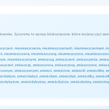
owniku. Synonimy to wyrazy bliskoznaczne, które możesz użyć zami
eszczeni, niezmieszczenia, niezmieszczeniach, niezmieszczeniami, n
eń, niezmieszczona, niezmieszczoną, niezmieszczone, niezmieszczo
ym, niezmieszczonymi, zmieszczą, zmieszczeni, zmieszczenia, zmies
ieszczeń, zmieszczę, zmieszczona, zmieszczoną, zmieszczone, zmie
nym, zmieszczonymi, zmieści, zmieścicie, zmieścili, zmieściliby, zmi
ieściłabym, zmieściłabyś, zmieściłam, zmieściłaś, zmieściłby, zmieści
ieściłybyście, zmieściłybyśmy, zmieściłyście, zmieściłyśmy, zmieścimy