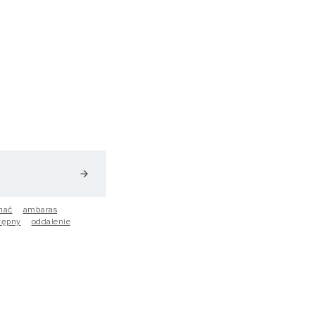
arrow_forward
hać
ambaras
tępny
oddalenie