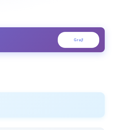
Graj!