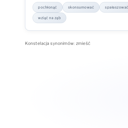
pochłonąć
skonsumować
spałaszowa
wziąć na ząb
Konstelacja synonimów: zmieść