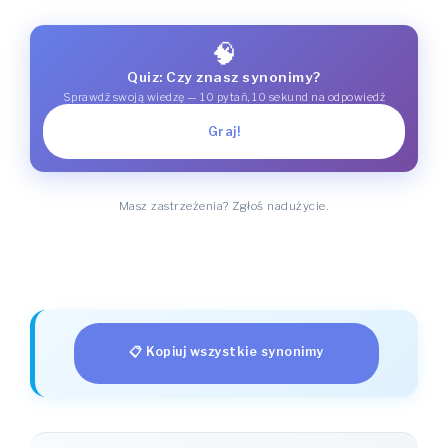
🧠
Quiz: Czy znasz synonimy?
Sprawdź swoją wiedzę — 10 pytań, 10 sekund na odpowiedź
Graj!
Masz zastrzeżenia? Zgłoś nadużycie.
📋 Kopiuj wszystkie synonimy