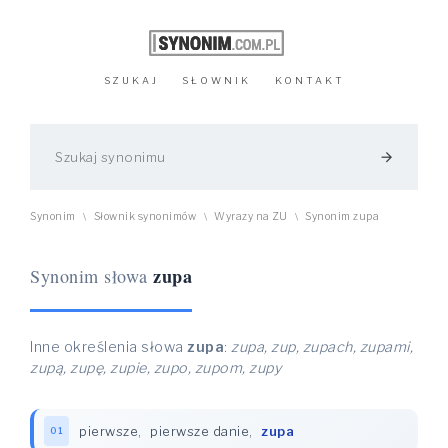
SZUKAJ
SŁOWNIK
KONTAKT
arrow_forward
Synonim
Słownik synonimów
Wyrazy na ZU
Synonim zupa
\
\
\
zupa
Synonim słowa
Inne określenia słowa
zupa
:
zupa, zup, zupach, zupami,
zupą, zupę, zupie, zupo, zupom, zupy
pierwsze
,
pierwsze danie
,
zupa
01