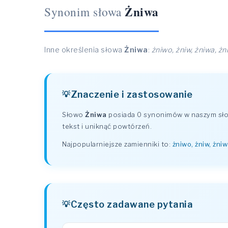
Żniwa
Synonim słowa
Inne określenia słowa
Żniwa
:
żniwo, żniw, żniwa, ż
Znaczenie i zastosowanie
Słowo
Żniwa
posiada 0 synonimów w naszym słow
tekst i uniknąć powtórzeń.
Najpopularniejsze zamienniki to:
żniwo, żniw, żni
Często zadawane pytania