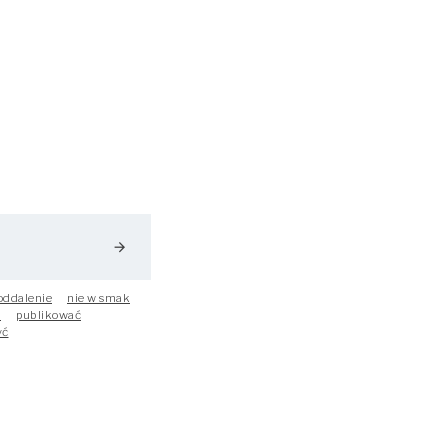
arrow_forward
oddalenie
nie w smak
a
publikować
yć