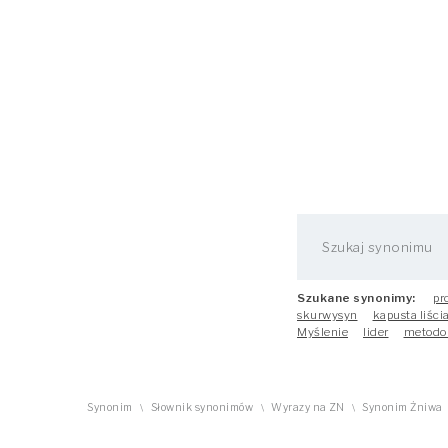
Szukane synonimy:
pr
skurwysyn
kapusta liści
Myślenie
lider
metodo
Synonim
Słownik synonimów
Wyrazy na ZN
Synonim Żniwa
\
\
\