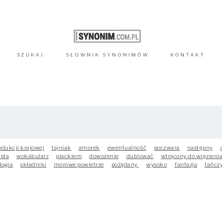
SZUKAJ
SŁOWNIK
SYNONIMÓW
KONTAKT
odukcji krajowej
tajniak
amorek
ewentualność
poczwara
następny
asta
wokabularz
plackiem
dowożenie
dublować
wtrącony do więzieni
logia
składniki
morowe powietrze
pożądany
wysoko
fantazja
tańcz