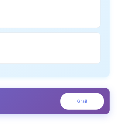
Graj!