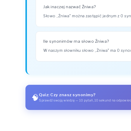
Jak inaczej nazwać Żniwa?
Słowo „Żniwa" można zastąpić jednym z 0 s
Ile synonimów ma słowo Żniwa?
W naszym słowniku słowo „Żniwa" ma 0 syn
Quiz: Czy znasz synonimy?
🧠
Sprawdź swoją wiedzę — 10 pytań, 10 sekund na odpowie