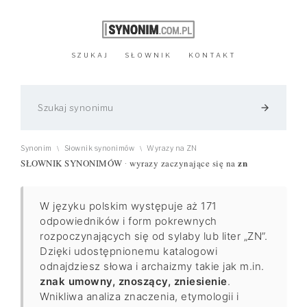
SZUKAJ
SŁOWNIK
KONTAKT
arrow_forward
Synonim
Słownik synonimów
Wyrazy na ZN
\
\
zn
SŁOWNIK SYNONIMÓW
wyrazy zaczynające się na
·
W języku polskim występuje aż 171
odpowiedników i form pokrewnych
rozpoczynających się od sylaby lub liter „ZN”.
Dzięki udostępnionemu katalogowi
odnajdziesz słowa i archaizmy takie jak m.in.
znak umowny, znoszący, zniesienie
.
Wnikliwa analiza znaczenia, etymologii i