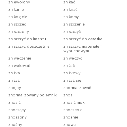
zniewolony
znikać
znikanie
zniknąć
zniknięcie
znikomy
zniszczeć
zniszczenie
zniszczony
zniszczyć
zniszczyć do imentu
zniszczyć do ostatka
zniszczyć doszczętnie
zniszczyć materiałem
wybuchowym
zniweczenie
zniweczyć
zniwelować
zniżać
zniżka
zniżkowy
zniżyć
zniżyć się
znojny
znormalizować
znormalizowany pojemnik
znos
znosić
znosić męki
znoszący
znoszenie
znoszony
znośnie
znośny
znowu