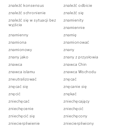
znaleźć konsensus
znaleźć odbicie
znaleźć schronienie
znaleźć się
znaleźć się w sytuacji bez
znamienity
wyjścia
znamiennie
znamienny
znamię
znamiona
znamionować
znamionowy
znany
znany jako
znany z przysłowia
znawca
znawca Chin
znawca islamu
znawca Wschodu
zneutralizować
znęcać
znęcać się
znęcanie się
znęcić
znękać
zniechęcać
zniechęcający
zniechęcenie
zniechęcić
zniechęcić się
zniechęcony
zniecierpliwienie
zniecierpliwiony