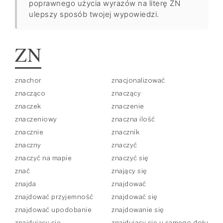
poprawnego użycia wyrazów na literę ZN
ulepszy sposób twojej wypowiedzi.
ZN
znachor
znacjonalizować
znacząco
znaczący
znaczek
znaczenie
znaczeniowy
znaczna ilość
znacznie
znacznik
znaczny
znaczyć
znaczyć na mapie
znaczyć się
znać
znający się
znajda
znajdować
znajdować przyjemność
znajdować się
znajdować upodobanie
znajdowanie się
znajdujący się
znajdujący się u samego dołu