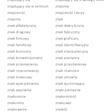
znajdujący się w centrum
znajoma
znajomość
znajomość rzeczy
znajomy
znak
znak alfabetyczny
znak diakrytyczny
znak drogowy
znak fabryczny
znak firmowy
znak graficzny
znak handlowy
znak identyfikacyjny
znak ikoniczny
znak interpunkcyjny
znak konwencjonalny
znak pieniężny
znak przeniesienia
znak przestankowy
znak rozpoznawczy
znak równości
znak towarowy
znak umowny
znak wykrzyknienia
znak wyróżniający
znak zapytania
znaki pieniężne
znakomicie
znakomitość
znakomity
znakować
znakowanie
znaleźć