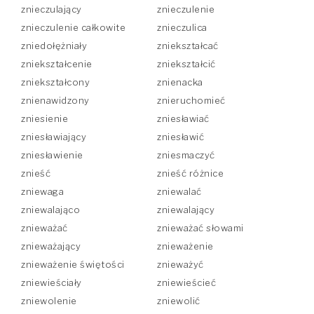
znieczulający
znieczulenie
znieczulenie całkowite
znieczulica
zniedołężniały
zniekształcać
zniekształcenie
zniekształcić
zniekształcony
znienacka
znienawidzony
znieruchomieć
zniesienie
zniesławiać
zniesławiający
zniesławić
zniesławienie
zniesmaczyć
znieść
znieść różnice
zniewaga
zniewalać
zniewalająco
zniewalający
znieważać
znieważać słowami
znieważający
znieważenie
znieważenie świętości
znieważyć
zniewieściały
zniewieścieć
zniewolenie
zniewolić