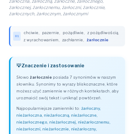
żarłoczna, żarłoczną, żarłoczne, żarłocznego,
żarłocznej, żarłocznemu, żarłoczni, żarłocznie,
żarłocznych, żarłocznym, żarłocznymi
chciwie
,
pazernie
,
pożądliwie
,
z pożądliwością
,
01
z wyrachowaniem
,
zachłannie
,
żarłocznie
Znaczenie i zastosowanie
Słowo
żarłocznie
posiada 7 synonimów w naszym
słowniku. Synonimy to wyrazy bliskoznaczne, które
możesz użyć zamiennie w różnych kontekstach, aby
urozmaicić swój tekst i uniknąć powtórzeń.
Najpopularniejsze zamienniki to:
żarłoczny,
nieżarłoczna, nieżarłoczną, nieżarłoczne,
nieżarłocznego, nieżarłocznej, nieżarłocznemu,
nieżarłoczni, nieżarłocznie, nieżarłoczny,