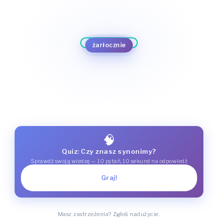
pożądliwie
z pożądliwością
pazernie
chciwie
z wyrachowaniem
żarłocznie
zachłannie
🧠
Quiz: Czy znasz synonimy?
Sprawdź swoją wiedzę — 10 pytań, 10 sekund na odpowiedź
Graj!
Masz zastrzeżenia? Zgłoś nadużycie.