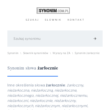
SZUKAJ
SŁOWNIK
KONTAKT
arrow_forward
Synonim
Słownik synonimów
Wyrazy na ZA
Synonim żarłocznie
\
\
\
żarłocznie
Synonim słowa
Inne określenia słowa
żarłocznie
:
żarłoczny,
nieżarłoczna, nieżarłoczną, nieżarłoczne,
nieżarłocznego, nieżarłocznej, nieżarłocznemu,
nieżarłoczni, nieżarłocznie, nieżarłoczny,
nieżarłocznych, nieżarłocznym, nieżarłocznymi,