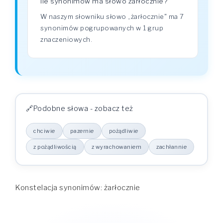
Ile synonimów ma słowo żarłocznie?
W naszym słowniku słowo „żarłocznie" ma 7
synonimów pogrupowanych w 1 grup
znaczeniowych.
Podobne słowa - zobacz też
chciwie
pazernie
pożądliwie
z pożądliwością
z wyrachowaniem
zachłannie
Konstelacja synonimów: żarłocznie