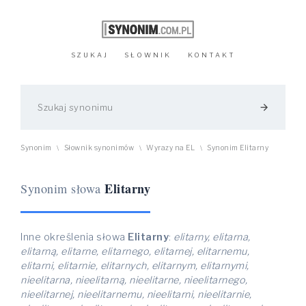
SZUKAJ
SŁOWNIK
KONTAKT
arrow_forward
Synonim
Słownik synonimów
Wyrazy na EL
Synonim Elitarny
\
\
\
Elitarny
Synonim słowa
Inne określenia słowa
Elitarny
:
elitarny, elitarna,
elitarną, elitarne, elitarnego, elitarnej, elitarnemu,
elitarni, elitarnie, elitarnych, elitarnym, elitarnymi,
nieelitarna, nieelitarną, nieelitarne, nieelitarnego,
nieelitarnej, nieelitarnemu, nieelitarni, nieelitarnie,