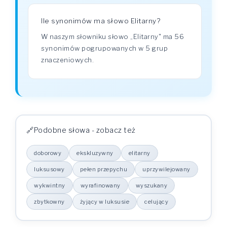
Ile synonimów ma słowo Elitarny?
W naszym słowniku słowo „Elitarny" ma 56
synonimów pogrupowanych w 5 grup
znaczeniowych.
Podobne słowa - zobacz też
doborowy
ekskluzywny
elitarny
luksusowy
pełen przepychu
uprzywilejowany
wykwintny
wyrafinowany
wyszukany
zbytkowny
żyjący w luksusie
celujący