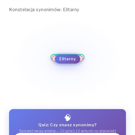
Konstelacja synonimów: Elitarny
elitarny
ekskluzywny
celujący
luksusowy
doborowy
żyjący w luksusie
pełen przepychu
zbytkowny
Elitarny
uprzywilejowany
wyszukany
wykwintny
wyrafinowany
🧠
Quiz: Czy znasz synonimy?
Sprawdź swoją wiedzę — 10 pytań, 10 sekund na odpowiedź