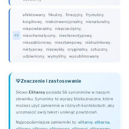
afektowany
,
fikuśny
,
finezyjny
,
frymuśny
,
książkowy
,
niekonwencjonalny
,
nienaturalny
,
niepowtarzalny
,
nieprzeciętny
,
nieschematyczny
,
niestereotypowy
,
05
nieszablonowy
,
niesztampowy
,
nietuzinkowy
,
nietypowy
,
niezwykły
,
oryginalny
,
sztuczny
,
udziwniony
,
wymyślny
,
wysublimowany
Znaczenie i zastosowanie
Słowo
Elitarny
posiada 56 synonimów w naszym
słowniku. Synonimy to wyrazy bliskoznaczne, które
możesz użyć zamiennie w różnych kontekstach, aby
urozmaicić swój tekst i uniknąć powtórzeń.
Najpopularniejsze zamienniki to:
elitarny, elitarna,
elitarną, elitarne, elitarnego, elitarnej, elitarnemu,