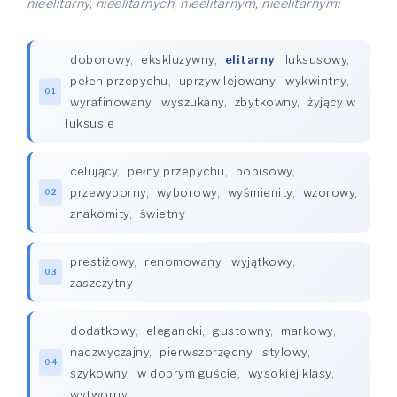
nieelitarny, nieelitarnych, nieelitarnym, nieelitarnymi
doborowy
,
ekskluzywny
,
elitarny
,
luksusowy
,
pełen przepychu
,
uprzywilejowany
,
wykwintny
,
01
wyrafinowany
,
wyszukany
,
zbytkowny
,
żyjący w
luksusie
celujący
,
pełny przepychu
,
popisowy
,
przewyborny
,
wyborowy
,
wyśmienity
,
wzorowy
,
02
znakomity
,
świetny
prestiżowy
,
renomowany
,
wyjątkowy
,
03
zaszczytny
dodatkowy
,
elegancki
,
gustowny
,
markowy
,
nadzwyczajny
,
pierwszorzędny
,
stylowy
,
04
szykowny
,
w dobrym guście
,
wysokiej klasy
,
wytworny