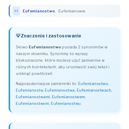
Eufemianostwo
,
Eufemianowie
01
Znaczenie i zastosowanie
Słowo
Eufemianostwo
posiada 2 synonimów w
naszym słowniku. Synonimy to wyrazy
bliskoznaczne, które możesz użyć zamiennie w
różnych kontekstach, aby urozmaicić swój tekst i
uniknąć powtórzeń.
Najpopularniejsze zamienniki to:
Eufemianostwo,
Eufemianostw, Eufemianostwa, Eufemianostwach,
Eufemianostwami, Eufemianostwem,
Eufemianostwom, Eufemianostwu
.