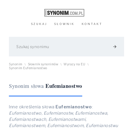
SZUKAJ
SŁOWNIK
KONTAKT
arrow_forward
Synonim
Słownik synonimów
Wyrazy na EU
\
\
\
Synonim Eufemianostwo
Eufemianostwo
Synonim słowa
Inne określenia słowa
Eufemianostwo
:
Eufemianostwo, Eufemianostw, Eufemianostwa,
Eufemianostwach, Eufemianostwami,
Eufemianostwem, Eufemianostwom, Eufemianostwu