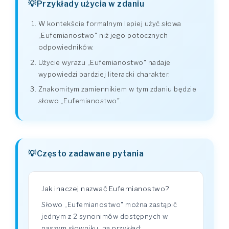
Przykłady użycia w zdaniu
W kontekście formalnym lepiej użyć słowa
„Eufemianostwo" niż jego potocznych
odpowiedników.
Użycie wyrazu „Eufemianostwo" nadaje
wypowiedzi bardziej literacki charakter.
Znakomitym zamiennikiem w tym zdaniu będzie
słowo „Eufemianostwo".
Często zadawane pytania
Jak inaczej nazwać Eufemianostwo?
Słowo „Eufemianostwo" można zastąpić
jednym z 2 synonimów dostępnych w
naszym słowniku, na przykład: