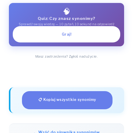
🧠
Quiz: Czy znasz synonimy?
Sprawdź swoją wiedzę — 10 pytań, 10 sekund na odpowiedź
Graj!
Masz zastrzeżenia? Zgłoś nadużycie.
📋 Kopiuj wszystkie synonimy
← Wróć do słownika synonimów