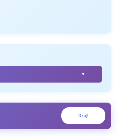
▼
LICZBA MNOGA
narzędzia
narzędzie
narzędziom
Graj!
narzędzia
narzędziami