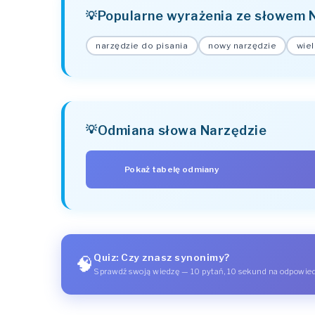
Popularne wyrażenia ze słowem 
narzędzie do pisania
nowy narzędzie
wiel
Odmiana słowa Narzędzie
Pokaż tabelę odmiany
PRZYPADEK
Mianownik (kto? co?)
Dopełniacz (kogo? czego?)
Quiz: Czy znasz synonimy?
🧠
Celownik (komu? czemu?)
Sprawdź swoją wiedzę — 10 pytań, 10 sekund na odpowie
Biernik (kogo? co?)
Narzędnik (z kim? z czym?)