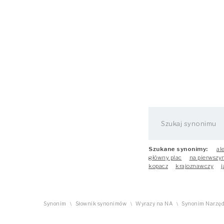
Szukane synonimy:
al
główny plac
na pierwszy
kopacz
krajoznawczy
j
Synonim
Słownik synonimów
Wyrazy na NA
Synonim Narzęd
\
\
\