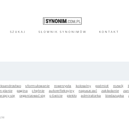
SZUKAJ
SŁOWNIK
SYNONIMÓW
KONTAKT
eksandrostwo
sformułowanie
rowerzysta
kolosalny
podmiot
rozwój
m planie
pagina
chętnie
autorefleksyjny
napuszczać
zakładanie
zan
arzący się
organizować się
o świcie
piekło
admiratorka
biedazupka
zie