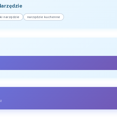
Narzędzie
ki narzędzie
narzędzie kuchenne
LICZBA POJEDYNCZA
narzędzie
narzędzia
narzędziu
dź
narzędzie
narzędziem