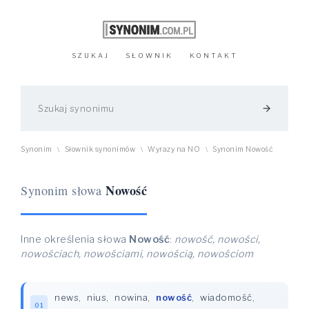
SZUKAJ
SŁOWNIK
KONTAKT
arrow_forward
Synonim
Słownik synonimów
Wyrazy na NO
Synonim Nowość
\
\
\
Nowość
Synonim słowa
Inne określenia słowa
Nowość
:
nowość, nowości,
nowościach, nowościami, nowością, nowościom
news
,
nius
,
nowina
,
nowość
,
wiadomość
,
01