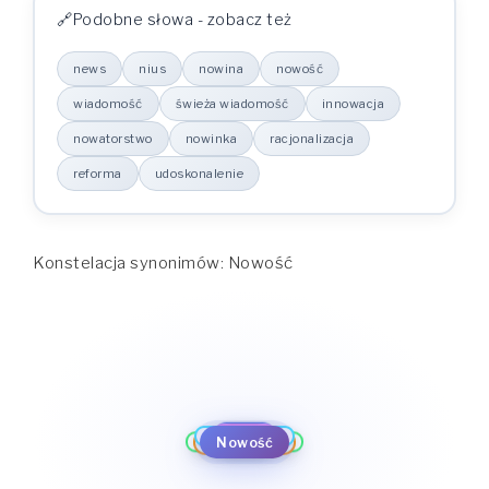
Podobne słowa - zobacz też
news
nius
nowina
nowość
wiadomość
świeża wiadomość
innowacja
nowatorstwo
nowinka
racjonalizacja
reforma
udoskonalenie
Konstelacja synonimów: Nowość
news
reforma
udoskonalenie
nius
racjonalizacja
nowina
nowinka
nowość
Nowość
nowatorstwo
wiadomość
innowacja
świeża wiadomość