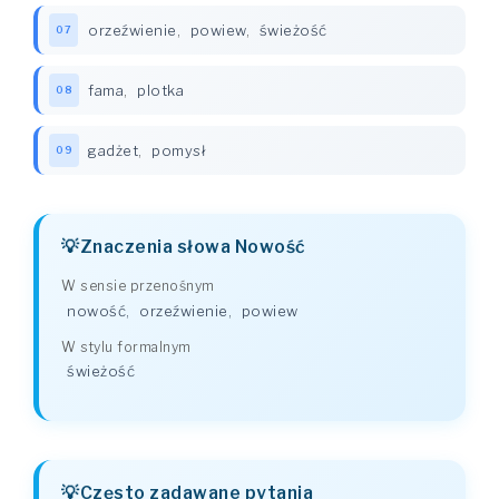
orzeźwienie
,
powiew
,
świeżość
07
fama
,
plotka
08
gadżet
,
pomysł
09
Znaczenia słowa Nowość
W sensie przenośnym
nowość
,
orzeźwienie
,
powiew
W stylu formalnym
świeżość
Często zadawane pytania