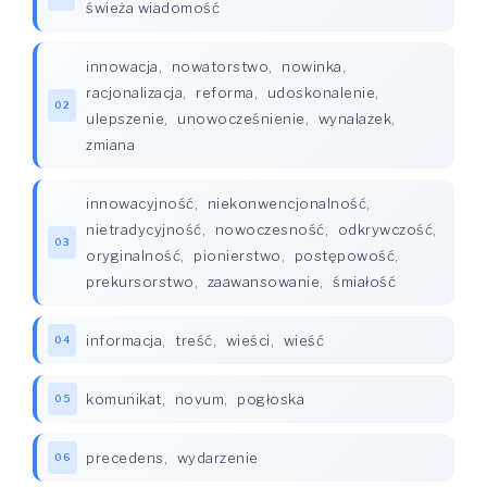
świeża wiadomość
innowacja
,
nowatorstwo
,
nowinka
,
racjonalizacja
,
reforma
,
udoskonalenie
,
02
ulepszenie
,
unowocześnienie
,
wynalazek
,
zmiana
innowacyjność
,
niekonwencjonalność
,
nietradycyjność
,
nowoczesność
,
odkrywczość
,
03
oryginalność
,
pionierstwo
,
postępowość
,
prekursorstwo
,
zaawansowanie
,
śmiałość
informacja
,
treść
,
wieści
,
wieść
04
komunikat
,
novum
,
pogłoska
05
precedens
,
wydarzenie
06