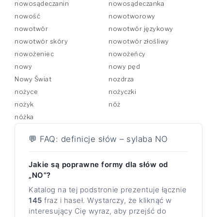
nowosądeczanin
nowosądeczanka
nowość
nowotworowy
nowotwór
nowotwór językowy
nowotwór skóry
nowotwór złośliwy
nowożeniec
nowożeńcy
nowy
nowy pęd
Nowy Świat
nozdrza
nożyce
nożyczki
nożyk
nóż
nóżka
💬 FAQ: definicje słów – sylaba NO
Jakie są poprawne formy dla słów od
„NO”?
Katalog na tej podstronie prezentuje łącznie
145
fraz i haseł. Wystarczy, że kliknąć w
interesujący Cię wyraz, aby przejść do