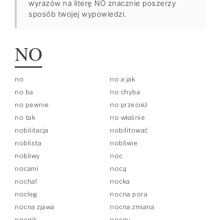
wyrazów na literę NO znacznie poszerzy
sposób twojej wypowiedzi.
NO
no
no a jak
no ba
no chyba
no pewnie
no przecież
no tak
no właśnie
nobilitacja
nobilitować
noblista
nobliwie
nobliwy
noc
nocami
nocą
nochal
nocka
nocleg
nocna pora
nocna zjawa
nocna zmiana
nocnik
nocny