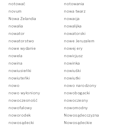
notować
notowania
novum
nowa twarz
Nowa Zelandia
nowacja
nowalia
nowalijka
nowator
nowatorski
nowatorstwo
nowe Jeruzalem
nowe wydanie
nowej ery
nowela
nowicjusz
nowina
nowinka
nowiusieńki
nowiuśki
nowiuteńki
nowiutki
nowo
nowo narodzony
nowo wyłoniony
nowobogacki
nowoczesność
nowoczesny
nowofalowy
nowomodny
noworodek
Nowosądecczyzna
nowosądecki
Nowosądeckie