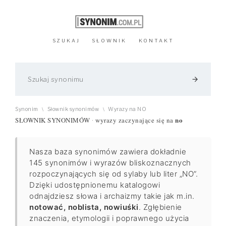
SZUKAJ
SŁOWNIK
KONTAKT
arrow_forward
Synonim
Słownik synonimów
Wyrazy na NO
\
\
no
SŁOWNIK SYNONIMÓW
wyrazy zaczynające się na
·
Nasza baza synonimów zawiera dokładnie
145 synonimów i wyrazów bliskoznacznych
rozpoczynających się od sylaby lub liter „NO”.
Dzięki udostępnionemu katalogowi
odnajdziesz słowa i archaizmy takie jak m.in.
notować, noblista, nowiuśki
. Zgłębienie
znaczenia, etymologii i poprawnego użycia