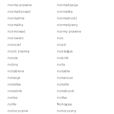
norma prawna
normalizacja
normalizować
normalka
normalnie
normalność
normalny
normatywny
normować
normy prawne
norowiec
nos
nosiciel
nosić
nosić znamię
nostalgia
nosze
nośnik
nośny
nota
notabene
notable
notacja
notariusz
notatka
notatki
notatnik
notebook
notes
notka
notki
Notogea
notorycznie
notoryczny