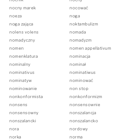
nocny marek
nocować
noeza
noga
noga zająca
noktambulizm
nolens volens
nomada
nomadyczny
nomadyzm
nomen
nomen appellativum
nomenklatura
nominacja
nominalny
nominał
nominativus
nominatiwus
nominatyw
nominować
nominowanie
non stop
nonkonformista
nonkonformizm
nonsens
nonsensownie
nonsensowny
nonszalancja
nonszalancki
nonszalancko
nora
nordowy
norka
norma