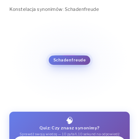
Konstelacja synonimów: Schadenfreude
zawiść
satysfakcja
schadenfreude
Schadenfreude
🧠
Quiz: Czy znasz synonimy?
Sprawdź swoją wiedzę — 10 pytań, 10 sekund na odpowiedź