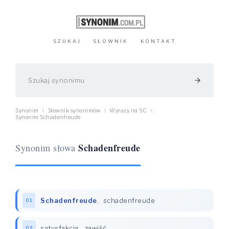
SZUKAJ
SŁOWNIK
KONTAKT
arrow_forward
Synonim
Słownik synonimów
Wyrazy na SC
\
\
\
Synonim Schadenfreude
Schadenfreude
Synonim słowa
Schadenfreude
,
schadenfreude
01
satysfakcja
,
zawiść
02