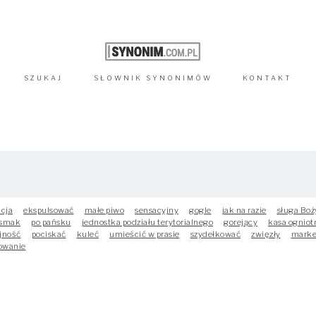
SZUKAJ
SŁOWNIK
SYNONIMÓW
KONTAKT
kcja
ekspulsować
małe piwo
sensacyjny
gogle
jak na razie
sługa Boż
 smak
po pańsku
jednostka podziału terytorialnego
gorejący
kasa ogniot
jność
pociskać
kuleć
umieścić w prasie
szydełkować
zwięzły
marke
owanie