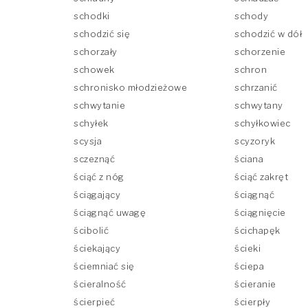
schodki
schody
schodzić się
schodzić w dół
schorzały
schorzenie
schowek
schron
schronisko młodzieżowe
schrzanić
schwytanie
schwytany
schyłek
schyłkowiec
scysja
scyzoryk
a
sczeznąć
ściana
ściąć z nóg
ściąć zakręt
ściągający
ściągnąć
ściągnąć uwagę
ściągnięcie
ścibolić
ścichapęk
ściekający
ścieki
ściemniać się
ściepa
ścieralność
ścieranie
ścierpieć
ścierpły