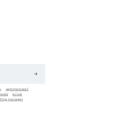
arrow_forward
y
aglomerować
rwała
kciuk
ting manager