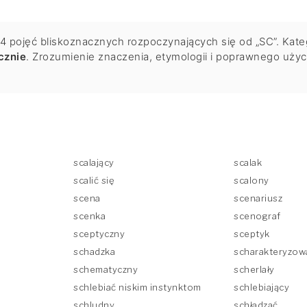
pojęć bliskoznacznych rozpoczynających się od „SC”. Katego
cznie
. Zrozumienie znaczenia, etymologii i poprawnego użyc
scalający
scalak
scalić się
scalony
scena
scenariusz
scenka
scenograf
sceptyczny
sceptyk
schadzka
scharakteryzow
schematyczny
scherlały
schlebiać niskim instynktom
schlebiający
schludny
schładzać