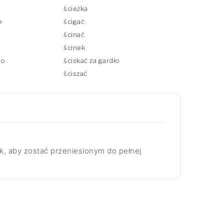
ścieżka
e
ścigać
ścinać
ścinek
wo
ściskać za gardło
ściszać
ik, aby zostać przeniesionym do pełnej