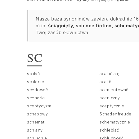
Nasza baza synonimów zawiera dokładnie 164 
m.in.
ściągnięty, science fiction, schematy
Twój zasób słownictwa.
SC
scalać
scalać się
scalenie
scalić
scedować
scementować
sceneria
sceniczny
sceptycyzm
sceptycznie
schabowy
Schadenfreude
schemat
schematycznie
schlany
schlebiać
schludnie
schludność