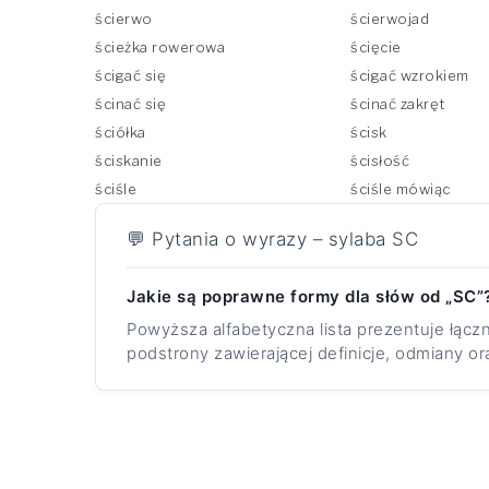
ścierwo
ścierwojad
ścieżka rowerowa
ścięcie
ścigać się
ścigać wzrokiem
ścinać się
ścinać zakręt
ściółka
ścisk
ściskanie
ścisłość
ściśle
ściśle mówiąc
💬 Pytania o wyrazy – sylaba SC
Jakie są poprawne formy dla słów od „SC”
Powyższa alfabetyczna lista prezentuje łącz
podstrony zawierającej definicje, odmiany or