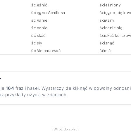
ścieśnić
ścieśniony
ścięgno Achillesa
ścięgno piętow
ściganie
ścigany
ścinanie
ścinanie się
ściskać
ściskać kurczo
ścisły
ścisnąć
ściśle pasować
śćmić
?
nie
164
fraz i haseł. Wystarczy, że kliknąć w dowolny odnośn
az przykłady użycia w zdaniach.
(Wróć do spisu)