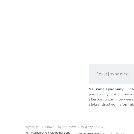
Szukane synonimy:
fi
pozbawiony uczuć
nie w
alterocentryzm
perwersy
aleksandrostwo
sformuł
Synonim
Słownik synonimów
Wyrazy na SC
\
\
sc
SŁOWNIK SYNONIMÓW
wyrazy zaczynające się na
·