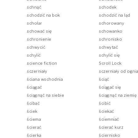
schnąć
schodek
schodzić na bok
schodzić na ląd
scholar
schorowany
schować się
schowanko
schronienie
schronisko
schwycić
schwytać
schylić
schylić się
science fiction
Scroll Lock
sczerniały
sczerniały od ogni
ściana wschodnia
ściąć
ściągać
ściągać się
ściągnąć na siebie
ściągnąć na ziemię
ścibać
ścibić
ściek
ściekać
ściema
ściemniać
ścierać
ścierać kurz
ścierka
ściernisko