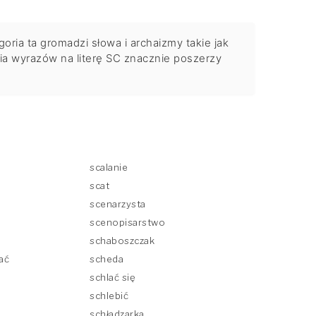
ria ta gromadzi słowa i archaizmy takie jak
ia wyrazów na literę SC znacznie poszerzy
scalanie
scat
scenarzysta
scenopisarstwo
schaboszczak
ać
scheda
schlać się
schlebić
schładzarka