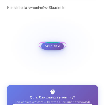
Konstelacja synonimów: Skupienie
skoncentrowanie
zgrupowanie
skupienie
uwaga
koncentracja
gęstość
namysł
konsystencja
Skupienie
zwartość
spoistość
zagęszczenie
stężenie
🧠
Quiz: Czy znasz synonimy?
Sprawdź swoją wiedzę — 10 pytań, 10 sekund na odpowiedź