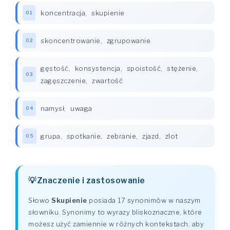
koncentracja
,
skupienie
01
skoncentrowanie
,
zgrupowanie
02
gęstość
,
konsystencja
,
spoistość
,
stężenie
,
03
zagęszczenie
,
zwartość
namysł
,
uwaga
04
grupa
,
spotkanie
,
zebranie
,
zjazd
,
zlot
05
Znaczenie i zastosowanie
Słowo
Skupienie
posiada 17 synonimów w naszym
słowniku. Synonimy to wyrazy bliskoznaczne, które
możesz użyć zamiennie w różnych kontekstach, aby