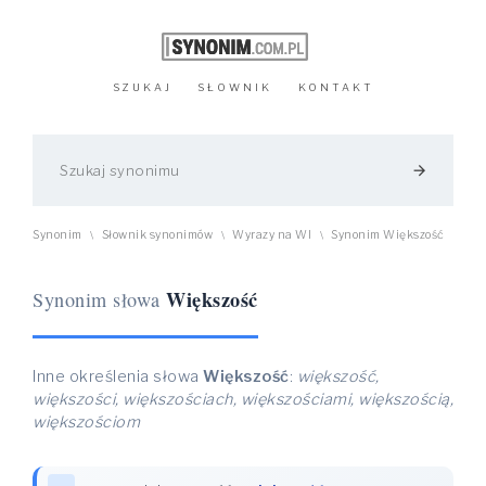
SZUKAJ
SŁOWNIK
KONTAKT
arrow_forward
Synonim
Słownik synonimów
Wyrazy na WI
Synonim Większość
\
\
\
Większość
Synonim słowa
Inne określenia słowa
Większość
:
większość,
większości, większościach, większościami, większością,
większościom