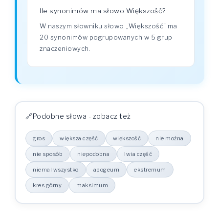
Ile synonimów ma słowo Większość?
W naszym słowniku słowo „Większość" ma
20 synonimów pogrupowanych w 5 grup
znaczeniowych.
Podobne słowa - zobacz też
gros
większa część
większość
nie można
nie sposób
niepodobna
lwia część
niemal wszystko
apogeum
ekstremum
kres górny
maksimum