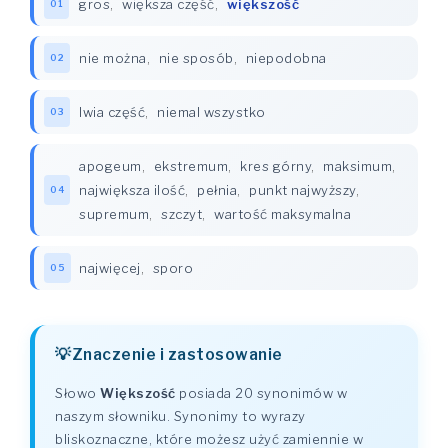
gros
,
większa część
,
większość
01
nie można
,
nie sposób
,
niepodobna
02
lwia część
,
niemal wszystko
03
apogeum
,
ekstremum
,
kres górny
,
maksimum
,
największa ilość
,
pełnia
,
punkt najwyższy
,
04
supremum
,
szczyt
,
wartość maksymalna
najwięcej
,
sporo
05
Znaczenie i zastosowanie
Słowo
Większość
posiada 20 synonimów w
naszym słowniku. Synonimy to wyrazy
bliskoznaczne, które możesz użyć zamiennie w