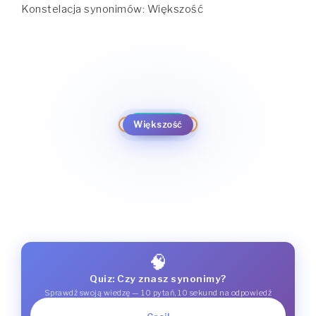
Konstelacja synonimów: Większość
większość
nie można
większa część
maksimum
gros
nie sposób
kres górny
niepodobna
Większość
ekstremum
lwia część
apogeum
niemal wszystko
🧠
Quiz: Czy znasz synonimy?
Sprawdź swoją wiedzę — 10 pytań, 10 sekund na odpowiedź