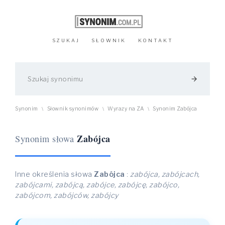
SZUKAJ
SŁOWNIK
KONTAKT
arrow_forward
Synonim
Słownik synonimów
Wyrazy na ZA
Synonim Zabójca
\
\
\
Zabójca
Synonim słowa
Inne określenia słowa
Zabójca
:
zabójca, zabójcach,
zabójcami, zabójcą, zabójce, zabójcę, zabójco,
zabójcom, zabójców, zabójcy