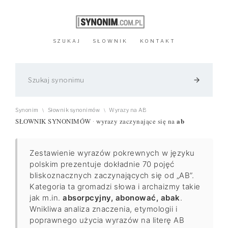
SZUKAJ
SŁOWNIK
KONTAKT
arrow_forward
Synonim
Słownik synonimów
Wyrazy na AB
\
\
ab
SŁOWNIK SYNONIMÓW
wyrazy zaczynające się na
·
Zestawienie wyrazów pokrewnych w języku
polskim prezentuje dokładnie 70 pojęć
bliskoznacznych zaczynających się od „AB”.
Kategoria ta gromadzi słowa i archaizmy takie
jak m.in.
absorpcyjny, abonować, abak
.
Wnikliwa analiza znaczenia, etymologii i
poprawnego użycia wyrazów na literę AB