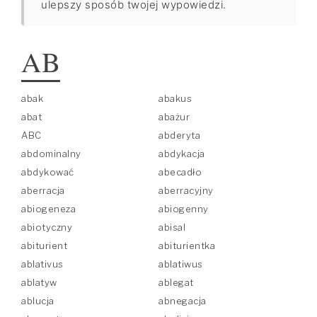
ulepszy sposób twojej wypowiedzi.
AB
abak
abakus
abat
abażur
ABC
abderyta
abdominalny
abdykacja
abdykować
abecadło
aberracja
aberracyjny
abiogeneza
abiogenny
abiotyczny
abisal
abiturient
abiturientka
ablativus
ablatiwus
ablatyw
ablegat
ablucja
abnegacja