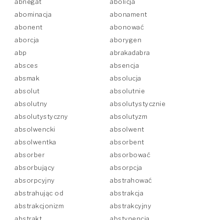
abnegat
abolicja
abominacja
abonament
abonent
abonować
aborcja
aborygen
abp
abrakadabra
absces
absencja
absmak
absolucja
absolut
absolutnie
absolutny
absolutystycznie
absolutystyczny
absolutyzm
absolwencki
absolwent
absolwentka
absorbent
absorber
absorbować
absorbujący
absorpcja
absorpcyjny
abstrahować
abstrahując od
abstrakcja
abstrakcjonizm
abstrakcyjny
abstrakt
abstynencja