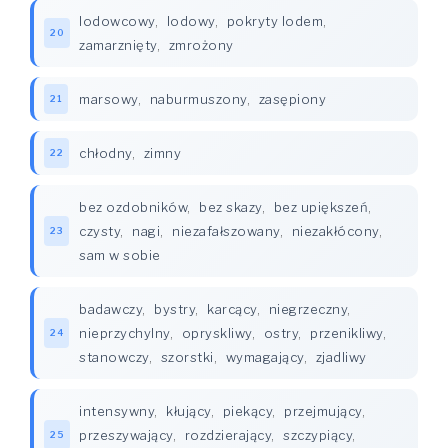
lodowcowy
,
lodowy
,
pokryty lodem
,
20
zamarznięty
,
zmrożony
marsowy
,
naburmuszony
,
zasępiony
21
chłodny
,
zimny
22
bez ozdobników
,
bez skazy
,
bez upiększeń
,
czysty
,
nagi
,
niezafałszowany
,
niezakłócony
,
23
sam w sobie
badawczy
,
bystry
,
karcący
,
niegrzeczny
,
nieprzychylny
,
opryskliwy
,
ostry
,
przenikliwy
,
24
stanowczy
,
szorstki
,
wymagający
,
zjadliwy
intensywny
,
kłujący
,
piekący
,
przejmujący
,
przeszywający
,
rozdzierający
,
szczypiący
,
25