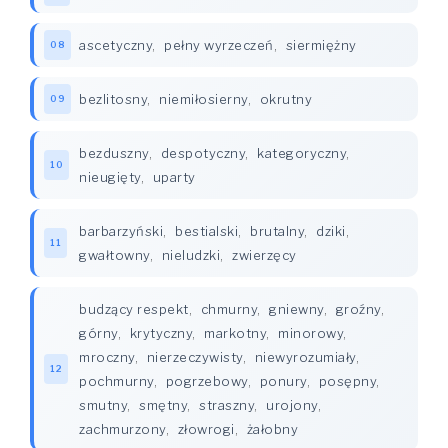
ascetyczny
,
pełny wyrzeczeń
,
siermiężny
08
bezlitosny
,
niemiłosierny
,
okrutny
09
bezduszny
,
despotyczny
,
kategoryczny
,
10
nieugięty
,
uparty
barbarzyński
,
bestialski
,
brutalny
,
dziki
,
11
gwałtowny
,
nieludzki
,
zwierzęcy
budzący respekt
,
chmurny
,
gniewny
,
groźny
,
górny
,
krytyczny
,
markotny
,
minorowy
,
mroczny
,
nierzeczywisty
,
niewyrozumiały
,
12
pochmurny
,
pogrzebowy
,
ponury
,
posępny
,
smutny
,
smętny
,
straszny
,
urojony
,
zachmurzony
,
złowrogi
,
żałobny