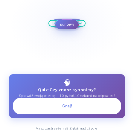
bezwzględny
niewzruszony
niepobłażliwy
pryncypialny
literalny
srogi
kurczowy
ciężki
surowy
drastyczny
pozbawiony wygód
twardy
spartański
🧠
Quiz: Czy znasz synonimy?
Sprawdź swoją wiedzę — 10 pytań, 10 sekund na odpowiedź
Graj!
Masz zastrzeżenia? Zgłoś nadużycie.