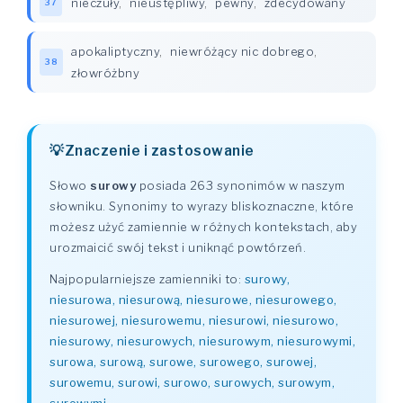
nieczuły
,
nieustępliwy
,
pewny
,
zdecydowany
37
apokaliptyczny
,
niewróżący nic dobrego
,
38
złowróżbny
Znaczenie i zastosowanie
Słowo
surowy
posiada 263 synonimów w naszym
słowniku. Synonimy to wyrazy bliskoznaczne, które
możesz użyć zamiennie w różnych kontekstach, aby
urozmaicić swój tekst i uniknąć powtórzeń.
Najpopularniejsze zamienniki to:
surowy,
niesurowa, niesurową, niesurowe, niesurowego,
niesurowej, niesurowemu, niesurowi, niesurowo,
niesurowy, niesurowych, niesurowym, niesurowymi,
surowa, surową, surowe, surowego, surowej,
surowemu, surowi, surowo, surowych, surowym,