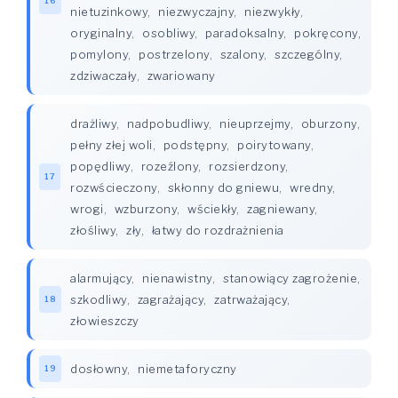
16
nietuzinkowy
,
niezwyczajny
,
niezwykły
,
oryginalny
,
osobliwy
,
paradoksalny
,
pokręcony
,
pomylony
,
postrzelony
,
szalony
,
szczególny
,
zdziwaczały
,
zwariowany
drażliwy
,
nadpobudliwy
,
nieuprzejmy
,
oburzony
,
pełny złej woli
,
podstępny
,
poirytowany
,
popędliwy
,
rozeźlony
,
rozsierdzony
,
17
rozwścieczony
,
skłonny do gniewu
,
wredny
,
wrogi
,
wzburzony
,
wściekły
,
zagniewany
,
złośliwy
,
zły
,
łatwy do rozdrażnienia
alarmujący
,
nienawistny
,
stanowiący zagrożenie
,
szkodliwy
,
zagrażający
,
zatrważający
,
18
złowieszczy
dosłowny
,
niemetaforyczny
19