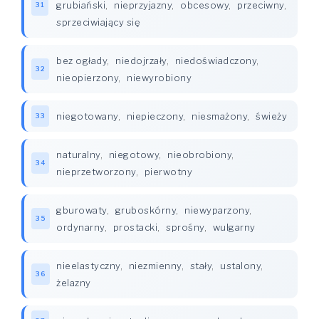
grubiański
,
nieprzyjazny
,
obcesowy
,
przeciwny
,
31
sprzeciwiający się
bez ogłady
,
niedojrzały
,
niedoświadczony
,
32
nieopierzony
,
niewyrobiony
niegotowany
,
niepieczony
,
niesmażony
,
świeży
33
naturalny
,
niegotowy
,
nieobrobiony
,
34
nieprzetworzony
,
pierwotny
gburowaty
,
gruboskórny
,
niewyparzony
,
35
ordynarny
,
prostacki
,
sprośny
,
wulgarny
nieelastyczny
,
niezmienny
,
stały
,
ustalony
,
36
żelazny