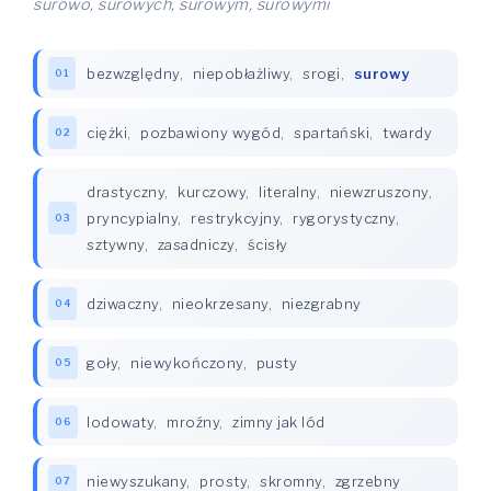
surowo, surowych, surowym, surowymi
bezwzględny
,
niepobłażliwy
,
srogi
,
surowy
01
ciężki
,
pozbawiony wygód
,
spartański
,
twardy
02
drastyczny
,
kurczowy
,
literalny
,
niewzruszony
,
pryncypialny
,
restrykcyjny
,
rygorystyczny
,
03
sztywny
,
zasadniczy
,
ścisły
dziwaczny
,
nieokrzesany
,
niezgrabny
04
goły
,
niewykończony
,
pusty
05
lodowaty
,
mroźny
,
zimny jak lód
06
niewyszukany
,
prosty
,
skromny
,
zgrzebny
07