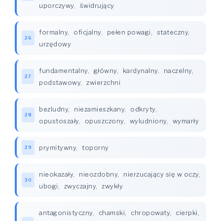
uporczywy
,
świdrujący
formalny
,
oficjalny
,
pełen powagi
,
stateczny
,
26
urzędowy
fundamentalny
,
główny
,
kardynalny
,
naczelny
,
27
podstawowy
,
zwierzchni
bezludny
,
niezamieszkany
,
odkryty
,
28
opustoszały
,
opuszczony
,
wyludniony
,
wymarły
prymitywny
,
toporny
29
nieokazały
,
nieozdobny
,
nierzucający się w oczy
,
30
ubogi
,
zwyczajny
,
zwykły
antagonistyczny
,
chamski
,
chropowaty
,
cierpki
,