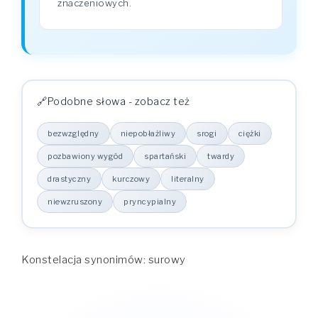
znaczeniowych.
Podobne słowa - zobacz też
bezwzględny
niepobłażliwy
srogi
ciężki
pozbawiony wygód
spartański
twardy
drastyczny
kurczowy
literalny
niewzruszony
pryncypialny
Konstelacja synonimów: surowy