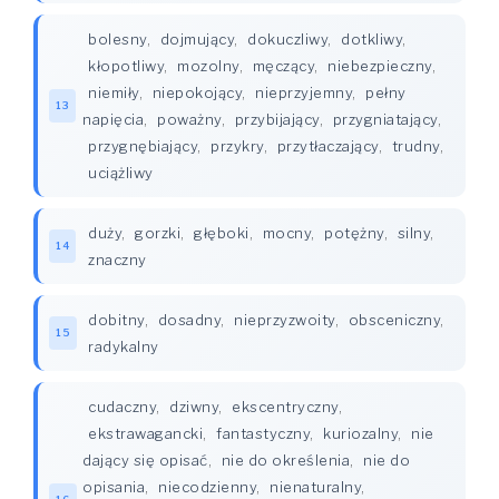
bolesny
,
dojmujący
,
dokuczliwy
,
dotkliwy
,
kłopotliwy
,
mozolny
,
męczący
,
niebezpieczny
,
niemiły
,
niepokojący
,
nieprzyjemny
,
pełny
13
napięcia
,
poważny
,
przybijający
,
przygniatający
,
przygnębiający
,
przykry
,
przytłaczający
,
trudny
,
uciążliwy
duży
,
gorzki
,
głęboki
,
mocny
,
potężny
,
silny
,
14
znaczny
dobitny
,
dosadny
,
nieprzyzwoity
,
obsceniczny
,
15
radykalny
cudaczny
,
dziwny
,
ekscentryczny
,
ekstrawagancki
,
fantastyczny
,
kuriozalny
,
nie
dający się opisać
,
nie do określenia
,
nie do
opisania
,
niecodzienny
,
nienaturalny
,