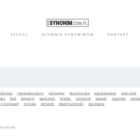
SZUKAJ
SŁOWNIK
SYNONIMÓW
KONTAKT
dotrioza
nienowoczesny
szmugler
łacinniczka
szantażować
niecnota
sko
test
depozyt
pachnieć
bileter
ambient
dopiąć
machać
amba
ji krajowej
tajniak
amorek
ewentualność
poczwara
o;alfabet