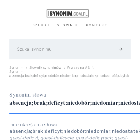
SZUKAJ
SŁOWNIK
KONTAKT
arrow_forward
Synonim
Słownik synonimów
Wyrazy na AB
\
\
\
Synonim
absencja;brak;deficyt;niedobór;niedomiar;niedostatek;nieobecność;ubytek
Synonim słowa
absencja;brak;deficyt;niedobór;niedomiar;niedost
Inne określenia słowa
absencja;brak;deficyt;niedobór;niedomiar;niedostate
quasi-deficyt, quasi-deficycie, quasi-deficytach, quasi-