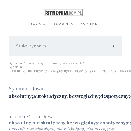
SZUKAJ
SŁOWNIK
KONTAKT
arrow_forward
Synonim
Słownik synonimów
Wyrazy na AB
\
\
\
Synonim
absolutny;autokratyczny;bezwzględny;despotyczny;dyktatorski;dziki;samowła
Synonim słowa
absolutny;autokratyczny;bezwzględny;despotyczny
Inne określenia słowa
absolutny;autokratyczny;bezwzględny;despotyczny;d
uciskać, nieuciskająca, nieuciskającą, nieuciskające,