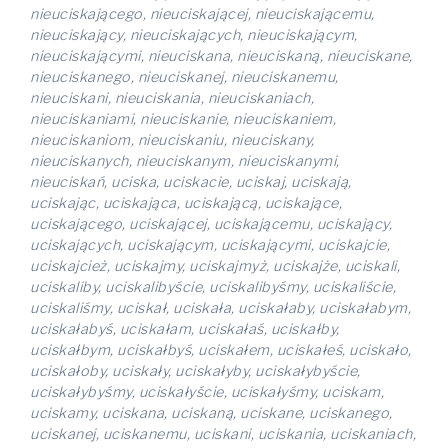
nieuciskającego, nieuciskającej, nieuciskającemu,
nieuciskający, nieuciskających, nieuciskającym,
nieuciskającymi, nieuciskana, nieuciskaną, nieuciskane,
nieuciskanego, nieuciskanej, nieuciskanemu,
nieuciskani, nieuciskania, nieuciskaniach,
nieuciskaniami, nieuciskanie, nieuciskaniem,
nieuciskaniom, nieuciskaniu, nieuciskany,
nieuciskanych, nieuciskanym, nieuciskanymi,
nieuciskań, uciska, uciskacie, uciskaj, uciskają,
uciskając, uciskająca, uciskającą, uciskające,
uciskającego, uciskającej, uciskającemu, uciskający,
uciskających, uciskającym, uciskającymi, uciskajcie,
uciskajcież, uciskajmy, uciskajmyż, uciskajże, uciskali,
uciskaliby, uciskalibyście, uciskalibyśmy, uciskaliście,
uciskaliśmy, uciskał, uciskała, uciskałaby, uciskałabym,
uciskałabyś, uciskałam, uciskałaś, uciskałby,
uciskałbym, uciskałbyś, uciskałem, uciskałeś, uciskało,
uciskałoby, uciskały, uciskałyby, uciskałybyście,
uciskałybyśmy, uciskałyście, uciskałyśmy, uciskam,
uciskamy, uciskana, uciskaną, uciskane, uciskanego,
uciskanej, uciskanemu, uciskani, uciskania, uciskaniach,