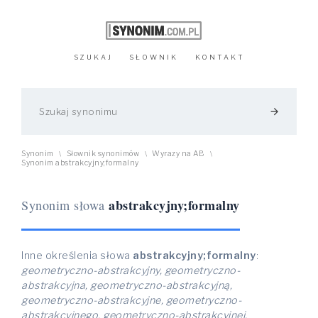
SZUKAJ
SŁOWNIK
KONTAKT
arrow_forward
Synonim
Słownik synonimów
Wyrazy na AB
\
\
\
Synonim abstrakcyjny;formalny
abstrakcyjny;formalny
Synonim słowa
Inne określenia słowa
abstrakcyjny;formalny
:
geometryczno-abstrakcyjny, geometryczno-
abstrakcyjna, geometryczno-abstrakcyjną,
geometryczno-abstrakcyjne, geometryczno-
abstrakcyjnego, geometryczno-abstrakcyjnej,