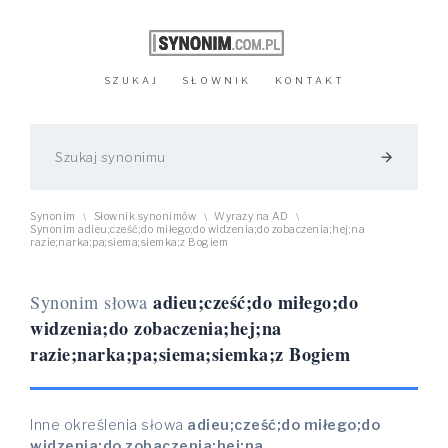
SZUKAJ
SŁOWNIK
KONTAKT
arrow_forward
Synonim
Słownik synonimów
Wyrazy na AD
\
\
\
Synonim adieu;cześć;do miłego;do widzenia;do zobaczenia;hej;na
razie;narka;pa;siema;siemka;z Bogiem
adieu;cześć;do miłego;do
Synonim słowa
widzenia;do zobaczenia;hej;na
razie;narka;pa;siema;siemka;z Bogiem
Inne określenia słowa
adieu;cześć;do miłego;do
widzenia;do zobaczenia;hej;na