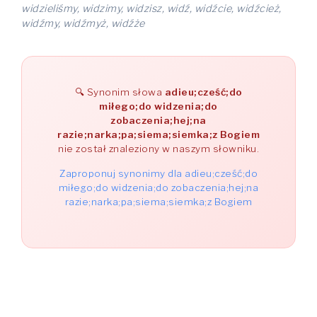
widzieliśmy, widzimy, widzisz, widź, widźcie, widźcież,
widźmy, widźmyż, widźże
Synonim słowa
adieu;cześć;do
miłego;do widzenia;do
zobaczenia;hej;na
razie;narka;pa;siema;siemka;z Bogiem
nie został znaleziony w naszym słowniku.
Zaproponuj synonimy dla adieu;cześć;do
miłego;do widzenia;do zobaczenia;hej;na
razie;narka;pa;siema;siemka;z Bogiem