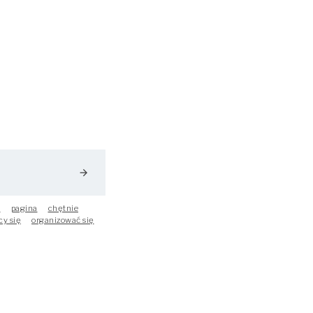
arrow_forward
e
pagina
chętnie
cy się
organizować się