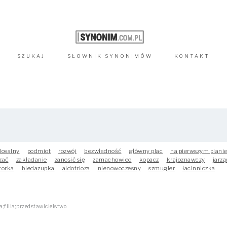
SZUKAJ
SŁOWNIK
SYNONIMÓW
KONTAKT
losalny
podmiot
rozwój
bezwładność
główny plac
na pierwszym plani
zać
zakładanie
zanosić się
zamachowiec
kopacz
krajoznawczy
jarzą
torka
biedazupka
aldotrioza
nienowoczesny
szmugler
łacinniczka
;filia;przedstawicielstwo