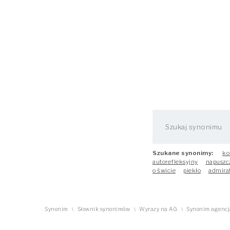
Szukane synonimy:
ko
autorefleksyjny
napuszc
o świcie
piekło
admira
Synonim
Słownik synonimów
Wyrazy na AG
Synonim agencja
\
\
\