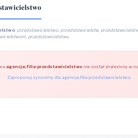
stawicielstwo
ielstwo
:
przedstawicielstwo, przedstawicielstw, przedstawicielst
wicielstwom, przedstawicielstwu
owa
agencja;filia;przedstawicielstwo
nie został znaleziony w n
Zaproponuj synonimy dla agencja;filia;przedstawicielstwo