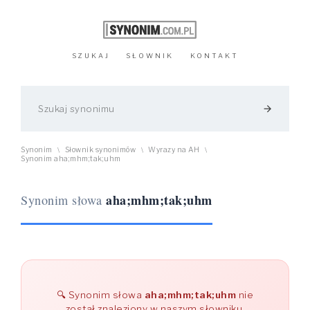
SZUKAJ
SŁOWNIK
KONTAKT
arrow_forward
Synonim
Słownik synonimów
Wyrazy na AH
\
\
\
Synonim aha;mhm;tak;uhm
aha;mhm;tak;uhm
Synonim słowa
Synonim słowa
aha;mhm;tak;uhm
nie
został znaleziony w naszym słowniku.