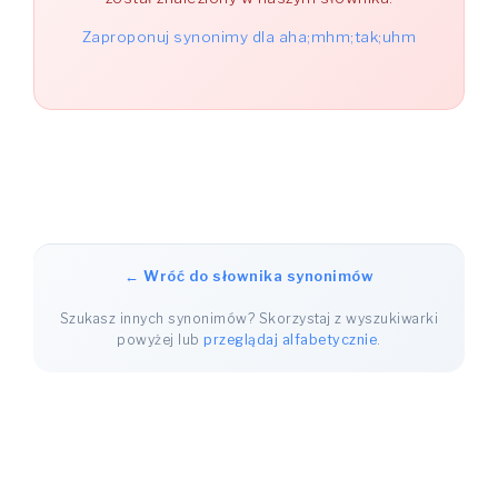
Zaproponuj synonimy dla aha;mhm;tak;uhm
← Wróć do słownika synonimów
Szukasz innych synonimów? Skorzystaj z wyszukiwarki
powyżej lub
przeglądaj alfabetycznie
.