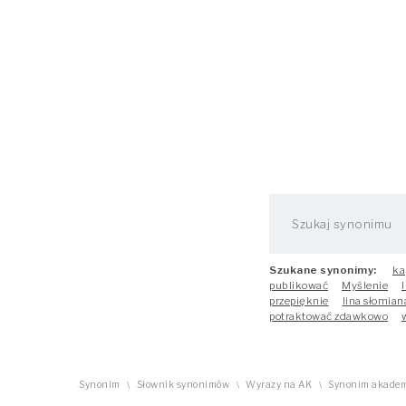
Szukane synonimy:
ka
publikować
Myślenie
przepięknie
lina słomian
potraktować zdawkowo
Synonim
Słownik synonimów
Wyrazy na AK
Synonim akadem
\
\
\