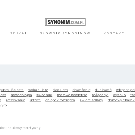
SZUKAJ
SŁOWNIK
SYNONIMÓW
KONTAKT
pusta liściasta
wokabularz
plackiem
dowożenie
dublować
wtrącony d
lider
metodologia
składniki
morowe powietrze
pożądany
wysoko
fa
a
zatroskanie
udziec
chłopek roztropek
zwierciadlany
domowy charak
wyro
icki;naukowy;teoretyczny