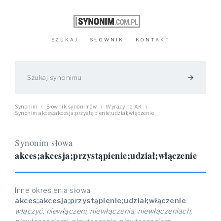
SZUKAJ
SŁOWNIK
KONTAKT
arrow_forward
Synonim
Słownik synonimów
Wyrazy na AK
\
\
\
Synonim akces;akcesja;przystąpienie;udział;włączenie
Synonim słowa
akces;akcesja;przystąpienie;udział;włączenie
Inne określenia słowa
akces;akcesja;przystąpienie;udział;włączenie
:
włączyć, niewłączeni, niewłączenia, niewłączeniach,