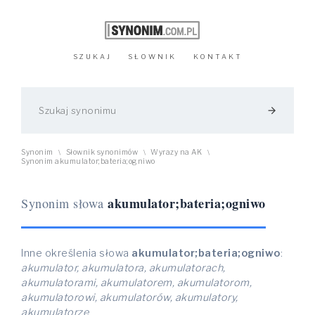
SZUKAJ
SŁOWNIK
KONTAKT
arrow_forward
Synonim
Słownik synonimów
Wyrazy na AK
\
\
\
Synonim akumulator;bateria;ogniwo
akumulator;bateria;ogniwo
Synonim słowa
Inne określenia słowa
akumulator;bateria;ogniwo
:
akumulator, akumulatora, akumulatorach,
akumulatorami, akumulatorem, akumulatorom,
akumulatorowi, akumulatorów, akumulatory,
akumulatorze