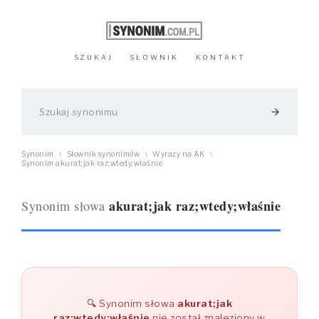
SZUKAJ
SŁOWNIK
KONTAKT
arrow_forward
Synonim
Słownik synonimów
Wyrazy na AK
\
\
\
Synonim akurat;jak raz;wtedy;właśnie
akurat;jak raz;wtedy;właśnie
Synonim słowa
Synonim słowa
akurat;jak
raz;wtedy;właśnie
nie został znaleziony w