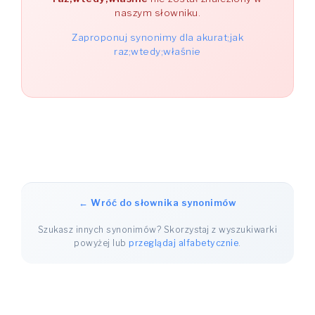
naszym słowniku.
Zaproponuj synonimy dla akurat;jak
raz;wtedy;właśnie
← Wróć do słownika synonimów
Szukasz innych synonimów? Skorzystaj z wyszukiwarki
powyżej lub
przeglądaj alfabetycznie
.