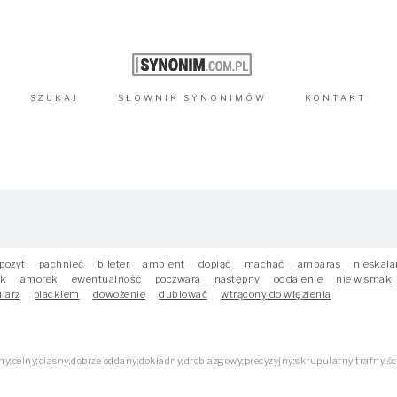
SZUKAJ
SŁOWNIK
SYNONIMÓW
KONTAKT
pozyt
pachnieć
bileter
ambient
dopiąć
machać
ambaras
nieskala
ak
amorek
ewentualność
poczwara
następny
oddalenie
nie w smak
larz
plackiem
dowożenie
dublować
wtrącony do więzienia
y;celny;ciasny;dobrze oddany;dokładny;drobiazgowy;precyzyjny;skrupulatny;trafny;śc