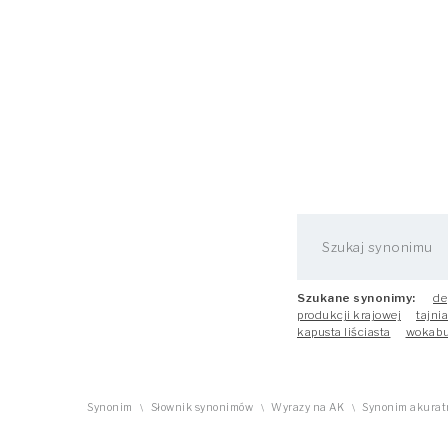
Szukane synonimy:
de
produkcji krajowej
tajni
kapusta liściasta
wokabu
Synonim
Słownik synonimów
Wyrazy na AK
Synonim akuratn
\
\
\