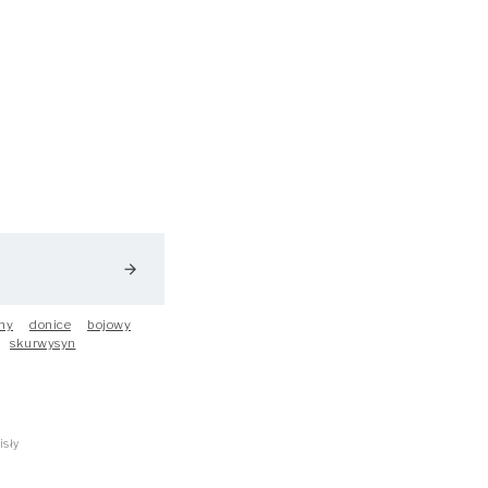
arrow_forward
ny
donice
bojowy
skurwysyn
isły