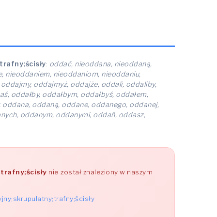
rafny;ścisły
:
oddać, nieoddana, nieoddaną,
e, nieoddaniem, nieoddaniom, nieoddaniu,
oddajmy, oddajmyż, oddajże, oddali, oddaliby,
łaś, oddałby, oddałbym, oddałbyś, oddałem,
, oddana, oddaną, oddane, oddanego, oddanej,
anych, oddanym, oddanymi, oddań, oddasz,
trafny;ścisły
nie został znaleziony w naszym
ny;skrupulatny;trafny;ścisły