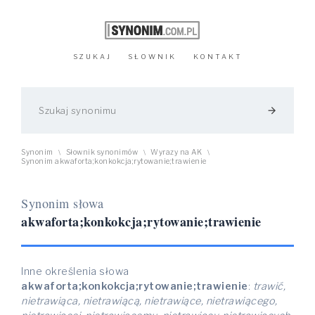
SZUKAJ
SŁOWNIK
KONTAKT
arrow_forward
Synonim
Słownik synonimów
Wyrazy na AK
\
\
\
Synonim akwaforta;konkokcja;rytowanie;trawienie
Synonim słowa
akwaforta;konkokcja;rytowanie;trawienie
Inne określenia słowa
akwaforta;konkokcja;rytowanie;trawienie
:
trawić,
nietrawiąca, nietrawiącą, nietrawiące, nietrawiącego,