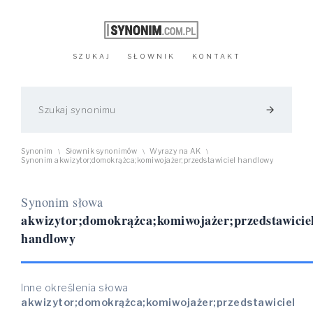
SZUKAJ
SŁOWNIK
KONTAKT
arrow_forward
Synonim
Słownik synonimów
Wyrazy na AK
\
\
\
Synonim akwizytor;domokrążca;komiwojażer;przedstawiciel handlowy
Synonim słowa
akwizytor;domokrążca;komiwojażer;przedstawicie
handlowy
Inne określenia słowa
akwizytor;domokrążca;komiwojażer;przedstawiciel