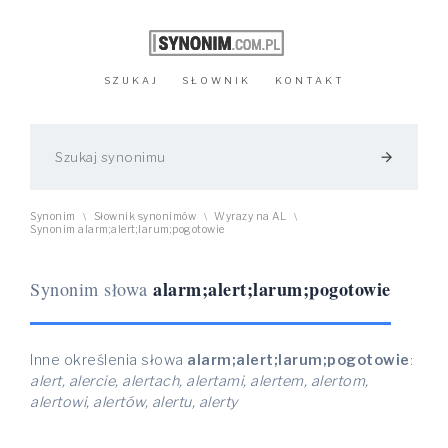
SZUKAJ
SŁOWNIK
KONTAKT
arrow_forward
Synonim
Słownik synonimów
Wyrazy na AL
\
\
\
Synonim alarm;alert;larum;pogotowie
alarm;alert;larum;pogotowie
Synonim słowa
Inne określenia słowa
alarm;alert;larum;pogotowie
:
alert, alercie, alertach, alertami, alertem, alertom,
alertowi, alertów, alertu, alerty