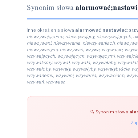
alarmować;nastaw
Synonim słowa
Inne określenia słowa
alarmować;nastawiać;pr
niewzywającemu, niewzywający, niewzywających, n
niewzywani, niewzywania, niewzywaniach, niewzywa
niewzywanymi, niewzywań, wzywa, wzywacie, wzywa
wzywających, wzywającym, wzywającymi, wzywajcie, 
wzywaliśmy, wzywał, wzywała, wzywałaby, wzywała
wzywałoby, wzywały, wzywałyby, wzywałybyście, 
wzywanemu, wzywani, wzywania, wzywaniach, wzyw
wzywań, wzywasz
Synonim słowa
ala
Zap