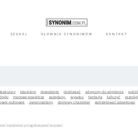
SZUKAJ
SŁOWNIK
SYNONIMÓW
KONTAKT
kabularz
plackiem
dowożenie
dublować
wtrącony do więzienia
publ
dniki
morowe powietrze
pożądany
wysoko
fantazja
tańczyć
przepię
opek roztropek
zwierciadlany
domowy charakter
potraktować zdawkowo
wać;nastawiać;przygotowywać;wzywać