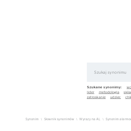
Szukane synonimy:
wo
lider
metodologia
skła
zatroskanie
udziec
chł
Synonim
Słownik synonimów
Wyrazy na AL
Synonim alarmo
\
\
\