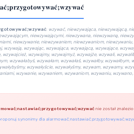
iać;przygotowywać;wzywać
zygotowywać;wzywać
:
wzywać, niewzywająca, niewzywającą, ni
iewzywającym, niewzywającymi, niewzywana, niewzywaną, niewz
niami, niewzywanie, niewzywaniem, niewzywaniom, niewzywaniu
j, wzywają, wzywając, wzywająca, wzywającą, wzywające, wzywa
wzywajcież, wzywajmy, wzywajmyż, wzywajże, wzywali, wzywaliby
bym, wzywałabyś, wzywałam, wzywałaś, wzywałby, wzywałbym, 
wzywałybyśmy, wzywałyście, wzywałyśmy, wzywam, wzywamy, wzy
aniami, wzywanie, wzywaniem, wzywaniom, wzywaniu, wzywano
rmować;nastawiać;przygotowywać;wzywać
nie został znalezi
roponuj synonimy dla alarmować;nastawiać;przygotowywać;wz