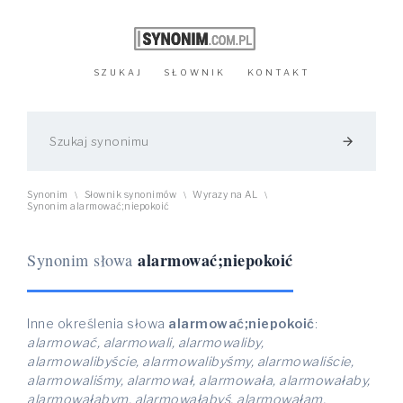
SZUKAJ
SŁOWNIK
KONTAKT
arrow_forward
Synonim
Słownik synonimów
Wyrazy na AL
\
\
\
Synonim alarmować;niepokoić
alarmować;niepokoić
Synonim słowa
Inne określenia słowa
alarmować;niepokoić
:
alarmować, alarmowali, alarmowaliby,
alarmowalibyście, alarmowalibyśmy, alarmowaliście,
alarmowaliśmy, alarmował, alarmowała, alarmowałaby,
alarmowałabym, alarmowałabyś, alarmowałam,