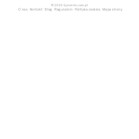
© 2026 Synonim.com.pl
·
O nas
·
Kontakt
·
Blog
·
Regulamin
·
Polityka cookies
·
Mapa strony