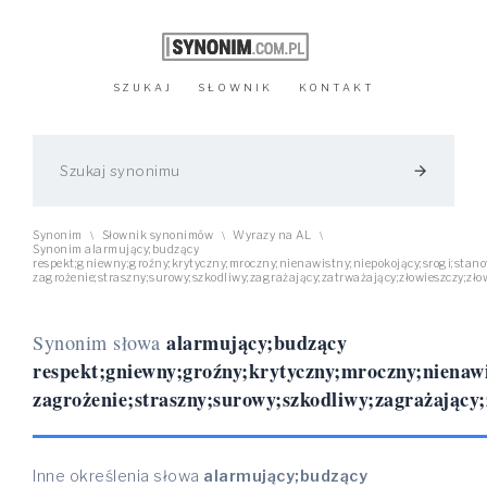
SZUKAJ
SŁOWNIK
KONTAKT
arrow_forward
Synonim
Słownik synonimów
Wyrazy na AL
\
\
\
Synonim alarmujący;budzący
respekt;gniewny;groźny;krytyczny;mroczny;nienawistny;niepokojący;srogi;stan
zagrożenie;straszny;surowy;szkodliwy;zagrażający;zatrważający;złowieszczy;zło
alarmujący;budzący
Synonim słowa
respekt;gniewny;groźny;krytyczny;mroczny;nienawi
zagrożenie;straszny;surowy;szkodliwy;zagrażający;
Inne określenia słowa
alarmujący;budzący