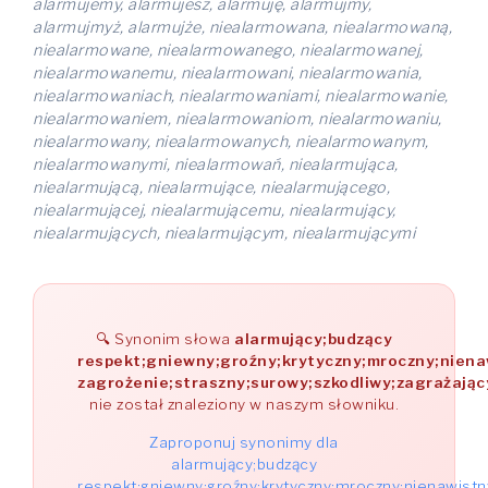
alarmujemy, alarmujesz, alarmuję, alarmujmy,
alarmujmyż, alarmujże, niealarmowana, niealarmowaną,
niealarmowane, niealarmowanego, niealarmowanej,
niealarmowanemu, niealarmowani, niealarmowania,
niealarmowaniach, niealarmowaniami, niealarmowanie,
niealarmowaniem, niealarmowaniom, niealarmowaniu,
niealarmowany, niealarmowanych, niealarmowanym,
niealarmowanymi, niealarmowań, niealarmująca,
niealarmującą, niealarmujące, niealarmującego,
niealarmującej, niealarmującemu, niealarmujący,
niealarmujących, niealarmującym, niealarmującymi
Synonim słowa
alarmujący;budzący
respekt;gniewny;groźny;krytyczny;mroczny;niena
zagrożenie;straszny;surowy;szkodliwy;zagrażając
nie został znaleziony w naszym słowniku.
Zaproponuj synonimy dla
alarmujący;budzący
respekt;gniewny;groźny;krytyczny;mroczny;nienawistn