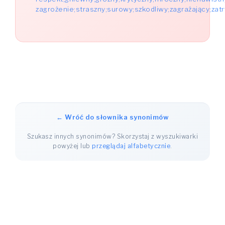
zagrożenie;straszny;surowy;szkodliwy;zagrażający;zat
← Wróć do słownika synonimów
Szukasz innych synonimów? Skorzystaj z wyszukiwarki
powyżej lub
przeglądaj alfabetycznie
.