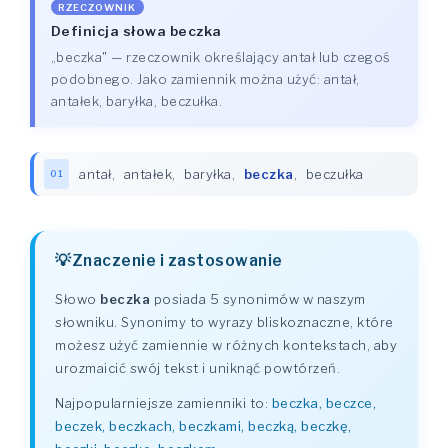
RZECZOWNIK
Definicja słowa beczka
„beczka" — rzeczownik określający antał lub czegoś
podobnego. Jako zamiennik można użyć: antał,
antałek, baryłka, beczułka.
antał
,
antałek
,
baryłka
,
beczka
,
beczułka
01
Znaczenie i zastosowanie
Słowo
beczka
posiada 5 synonimów w naszym
słowniku. Synonimy to wyrazy bliskoznaczne, które
możesz użyć zamiennie w różnych kontekstach, aby
urozmaicić swój tekst i uniknąć powtórzeń.
Najpopularniejsze zamienniki to:
beczka, beczce,
beczek, beczkach, beczkami, beczką, beczkę,