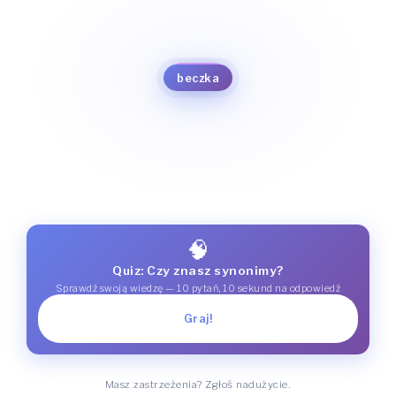
baryłka
antałek
beczułka
antał
beczka
🧠
Quiz: Czy znasz synonimy?
Sprawdź swoją wiedzę — 10 pytań, 10 sekund na odpowiedź
Graj!
Masz zastrzeżenia? Zgłoś nadużycie.