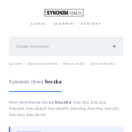
SZUKAJ
SŁOWNIK
KONTAKT
arrow_forward
Synonim
Słownik synonimów
Wyrazy na BE
Synonim beczka
\
\
\
beczka
Synonim słowa
Inne określenia słowa
beczka
:
beczka, beczce,
beczek, beczkach, beczkami, beczką, beczkę, beczki,
beczko, beczkom