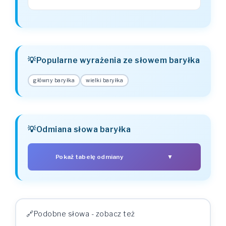
Popularne wyrażenia ze słowem baryłka
główny baryłka
wielki baryłka
Odmiana słowa baryłka
Pokaż tabelę odmiany
▼
PRZYPADEK
LICZBA POJEDYNCZA
LICZBA MNOGA
baryłka
baryłky
Mianownik (kto? co?)
baryłky
baryłka
Dopełniacz (kogo? czego?)
Podobne słowa - zobacz też
baryłce
baryłkom
Celownik (komu? czemu?)