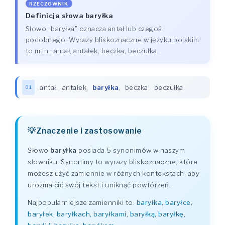
RZECZOWNIK
Definicja słowa baryłka
Słowo „baryłka" oznacza antał lub czegoś
podobnego. Wyrazy bliskoznaczne w języku polskim
to m.in.: antał, antałek, beczka, beczułka.
antał
,
antałek
,
baryłka
,
beczka
,
beczułka
01
Znaczenie i zastosowanie
Słowo
baryłka
posiada 5 synonimów w naszym
słowniku. Synonimy to wyrazy bliskoznaczne, które
możesz użyć zamiennie w różnych kontekstach, aby
urozmaicić swój tekst i uniknąć powtórzeń.
Najpopularniejsze zamienniki to:
baryłka, baryłce,
baryłek, baryłkach, baryłkami, baryłką, baryłkę,