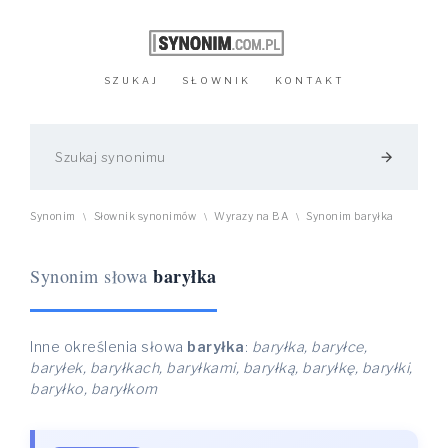
SZUKAJ
SŁOWNIK
KONTAKT
arrow_forward
Synonim
Słownik synonimów
Wyrazy na BA
Synonim baryłka
\
\
\
baryłka
Synonim słowa
Inne określenia słowa
baryłka
:
baryłka, baryłce,
baryłek, baryłkach, baryłkami, baryłką, baryłkę, baryłki,
baryłko, baryłkom