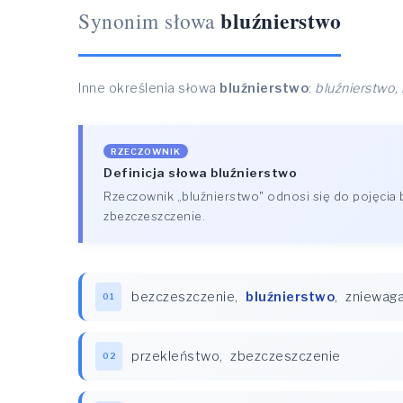
bluźnierstwo
Synonim słowa
Inne określenia słowa
bluźnierstwo
:
bluźnierstwo, 
RZECZOWNIK
Definicja słowa bluźnierstwo
Rzeczownik „bluźnierstwo" odnosi się do pojęcia
zbezczeszczenie.
bezczeszczenie
,
bluźnierstwo
,
zniewag
01
przekleństwo
,
zbezczeszczenie
02