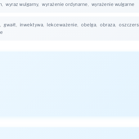
m
,
wyraz wulgarny
,
wyrażenie ordynarne
,
wyrażenie wulgarne
,
gwałt
,
inwektywa
,
lekceważenie
,
obelga
,
obraza
,
oszczer
ie