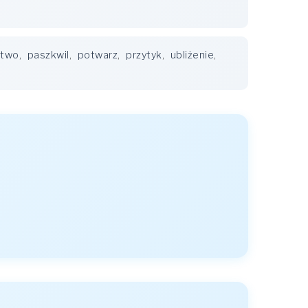
stwo
,
paszkwil
,
potwarz
,
przytyk
,
ubliżenie
,