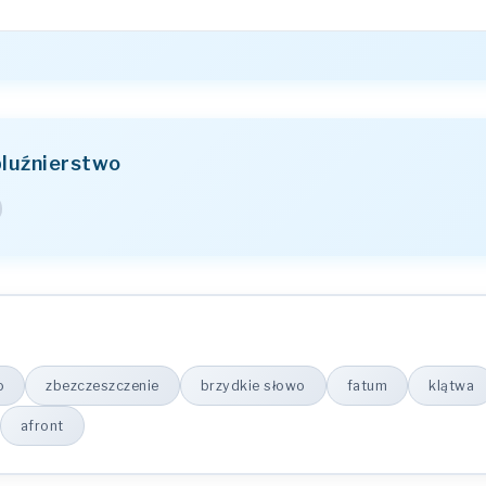
bluźnierstwo
o
zbezczeszczenie
brzydkie słowo
fatum
klątwa
afront