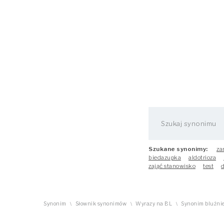
Szukane synonimy:
za
biedazupka
aldotrioza
zająć stanowisko
test
Synonim
Słownik synonimów
Wyrazy na BL
Synonim bluźni
\
\
\