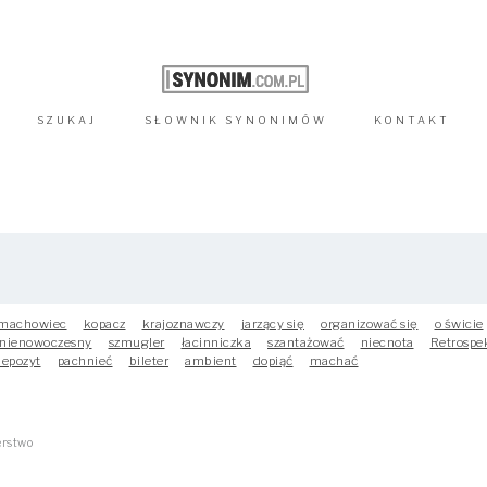
SZUKAJ
SŁOWNIK
SYNONIMÓW
KONTAKT
machowiec
kopacz
krajoznawczy
jarzący się
organizować się
o świcie
nienowoczesny
szmugler
łacinniczka
szantażować
niecnota
Retrospe
depozyt
pachnieć
bileter
ambient
dopiąć
machać
erstwo