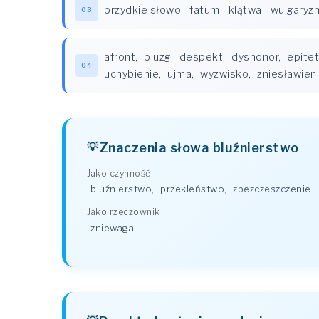
brzydkie słowo
,
fatum
,
klątwa
,
wulgaryz
03
afront
,
bluzg
,
despekt
,
dyshonor
,
epitet
04
uchybienie
,
ujma
,
wyzwisko
,
zniesławien
Znaczenia słowa bluźnierstwo
Jako czynność
bluźnierstwo
,
przekleństwo
,
zbezczeszczenie
Jako rzeczownik
zniewaga