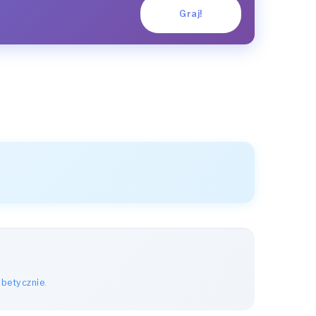
Graj!
abetycznie
.