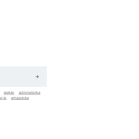
arrow_forward
piekło
admiratorka
kcja
amazonka