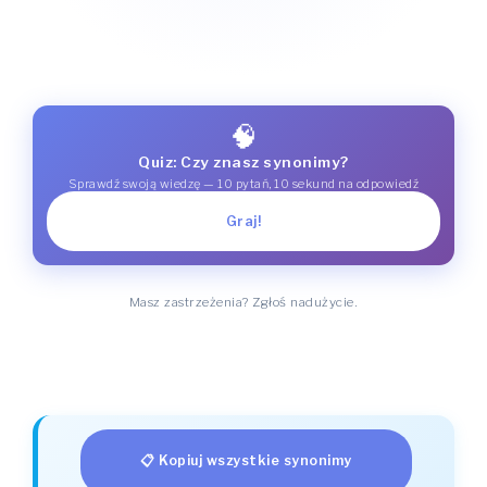
🧠
Quiz: Czy znasz synonimy?
Sprawdź swoją wiedzę — 10 pytań, 10 sekund na odpowiedź
Graj!
Masz zastrzeżenia? Zgłoś nadużycie.
📋 Kopiuj wszystkie synonimy