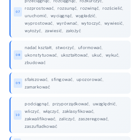
przeciągnąć
,
rozciągnąć
,
rozkurczyć
,
rozprostować
,
rozsunąć
,
rozwinąć
,
rozścielić
,
07
uruchomić
,
wyciągnąć
,
wygładzić
,
wyprostować
,
wyrównać
,
wytoczyć
,
wywiesić
,
wyłożyć
,
zawiesić
,
założyć
nadać kształt
,
stworzyć
,
uformować
,
ukonstytuować
,
ukształtować
,
ukuć
,
wykuć
,
08
zbudować
sfałszować
,
sfingować
,
upozorować
,
09
zamarkować
podciągnąć
,
przyporządkować
,
uwzględnić
,
wliczyć
,
włączyć
,
zaklasyfikować
,
10
zakwalifikować
,
zaliczyć
,
zaszeregować
,
zaszufladkować