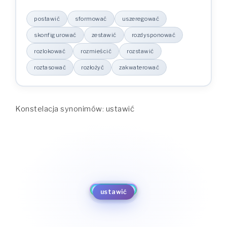
postawić
sformować
uszeregować
skonfigurować
zestawić
rozdysponować
rozlokować
rozmieścić
rozstawić
roztasować
rozłożyć
zakwaterować
Konstelacja synonimów: ustawić
postawić
zakwaterować
sformować
uszeregować
rozłożyć
skonfigurować
roztasować
zestawić
ustawić
rozstawić
rozdysponować
rozmieścić
rozlokować