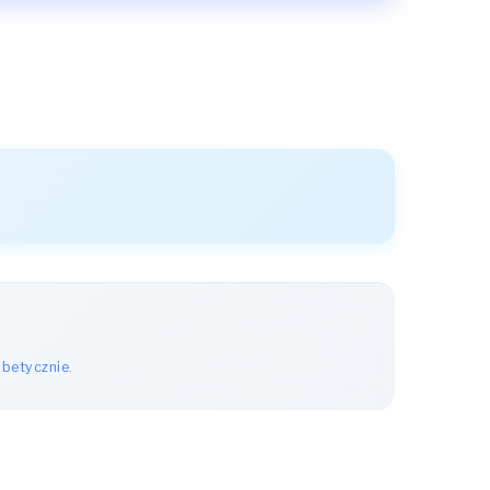
abetycznie
.