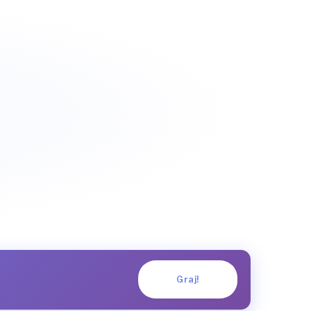
Graj!