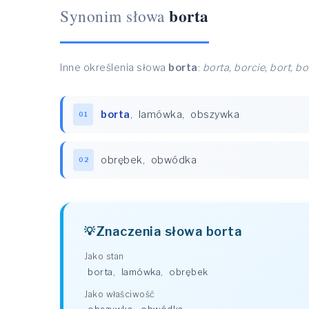
borta
Synonim słowa
Inne określenia słowa
borta
:
borta, borcie, bort, b
borta
,
lamówka
,
obszywka
01
obrębek
,
obwódka
02
Znaczenia słowa borta
Jako stan
borta
,
lamówka
,
obrębek
Jako właściwość