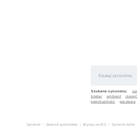
Szukane synonimy:
sz
bileter
ambient
dopiąć
ewentualność
poczwara
Synonim
Słownik synonimów
Wyrazy na BO
Synonim borta
\
\
\