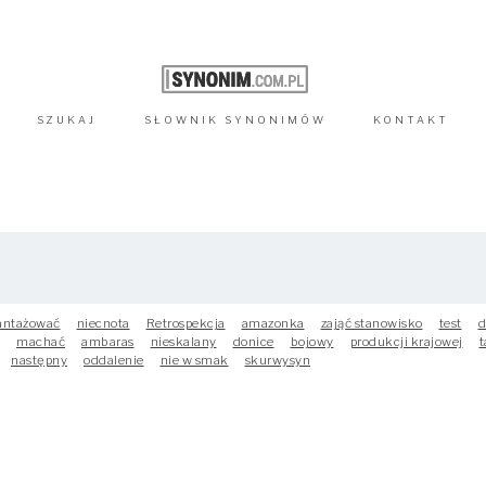
SZUKAJ
SŁOWNIK
SYNONIMÓW
KONTAKT
antażować
niecnota
Retrospekcja
amazonka
zająć stanowisko
test
d
machać
ambaras
nieskalany
donice
bojowy
produkcji krajowej
t
następny
oddalenie
nie w smak
skurwysyn