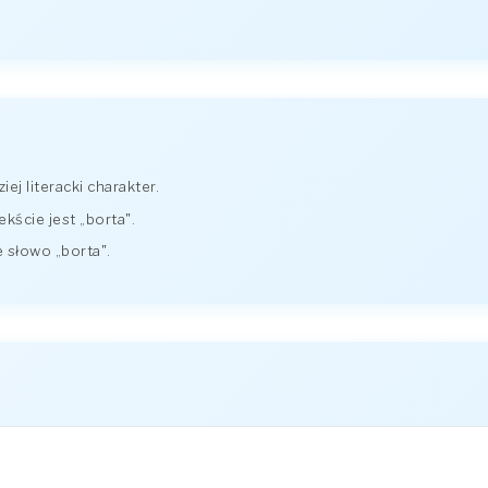
ej literacki charakter.
kście jest „borta".
 słowo „borta".